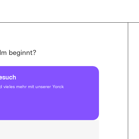
lm beginnt?
besuch
vieles mehr mit unserer Yorck