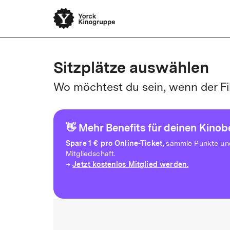
Sitzplätze auswählen
Wo möchtest du sein, wenn der Fi
👋 Mehr Benefits für deinen Kino
Spare
1 € pro Online-Ticket,
sammle Punkte und 
Mitgliedschaft.
Jetzt kostenlos Mitglied werden.
→