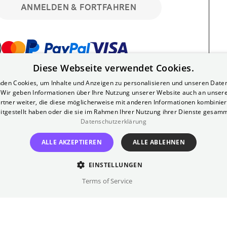
ANMELDEN & FORTFAHREN
Diese Webseite verwendet Cookies.
bar. Registriere dich kostenlos für bis zu 90
den Cookies, um Inhalte und Anzeigen zu personalisieren und unseren Date
läre Vorstellungen. Unlimited-Mitglied?
. Wir geben Informationen über Ihre Nutzung unserer Website auch an unser
nen.
rtner weiter, die diese möglicherweise mit anderen Informationen kombiniere
itgestellt haben oder die sie im Rahmen Ihrer Nutzung ihrer Dienste gesam
Datenschutzerklärung
ALLE AKZEPTIEREN
ALLE ABLEHNEN
EINSTELLUNGEN
?
Impressum
AGB
Terms of Service
inem kostenlosen Yorck-Mitgliedskonto
im Bereich "Mein Konto". Dort kannst du
lungsbeginn ganz bequem mit zwei Klicks