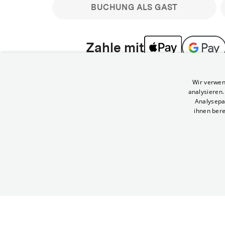
BUCHUNG ALS GAST
Zahle mit
Bitte beachte: Gastbuchungen sind nicht stornier
Wir verwen
min vor Filmbeginn stornierbare Tickets für regu
analysieren
Melde dich an, um deine Benefits nutzen zu kön
Analysepa
ihnen bere
Häufig gestellte Fragen
Kann ich Tickets stornieren
© Yorck-Kino GmbH
Nur sofern du die Buchung angemeldet mit e
durchführst.
Alle deine Buchungen findest du 
Tickets kostenlos bis 90 Minuten vor Vorstel
stornieren.