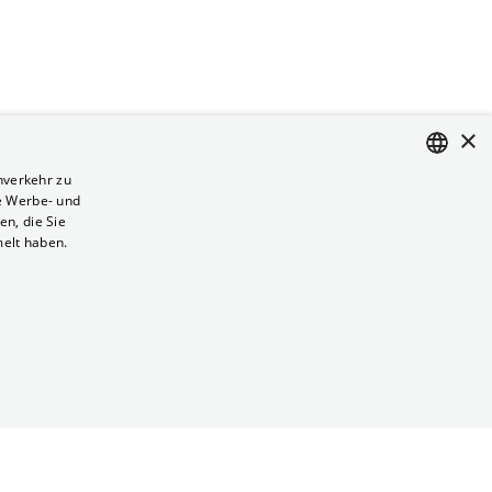
×
nverkehr zu
e Werbe- und
ENGLISH
n, die Sie
GERMAN
melt haben.
Vertrag kündigen
Datenschutz
Cookies