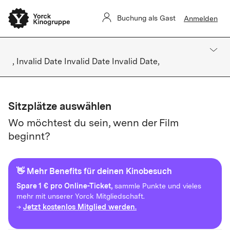
Buchung als Gast
Anmelden
, Invalid Date Invalid Date Invalid Date,
Sitzplätze auswählen
Wo möchtest du sein, wenn der Film
beginnt?
👋 Mehr Benefits für deinen Kinobesuch
Spare
1 € pro Online-Ticket,
sammle Punkte und vieles
mehr mit unserer Yorck Mitgliedschaft.
Jetzt kostenlos Mitglied werden.
→