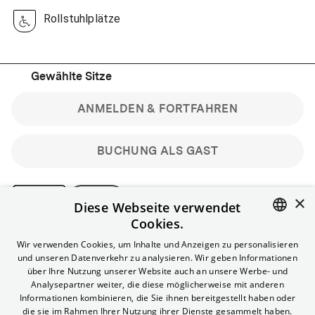
Rollstuhlplätze
Gewählte Sitze
ANMELDEN & FORTFAHREN
BUCHUNG ALS GAST
×
Diese Webseite verwendet
Cookies.
Bitte beachte: Gastbuchungen sind nicht stornierbar.
ENGLISH
Wir verwenden Cookies, um Inhalte und Anzeigen zu personalisieren
Registriere dich kostenlos für bis zu 90 min vor Filmbeginn
und unseren Datenverkehr zu analysieren. Wir geben Informationen
stornierbare Tickets für reguläre Vorstellungen.
GERMAN
über Ihre Nutzung unserer Website auch an unsere Werbe- und
Unlimited-Mitglied? Melde dich an, um deine Benefits
Analysepartner weiter, die diese möglicherweise mit anderen
nutzen zu können.
Informationen kombinieren, die Sie ihnen bereitgestellt haben oder
die sie im Rahmen Ihrer Nutzung ihrer Dienste gesammelt haben.