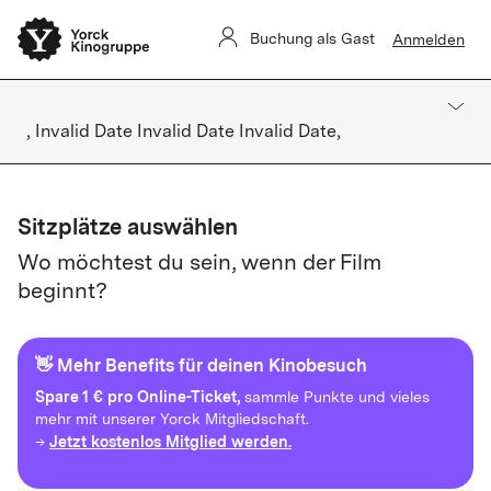
Buchung als Gast
Anmelden
, Invalid Date Invalid Date Invalid Date,
Sitzplätze auswählen
Wo möchtest du sein, wenn der Film
beginnt?
👋 Mehr Benefits für deinen Kinobesuch
Spare
1 € pro Online-Ticket,
sammle Punkte und vieles
mehr mit unserer Yorck Mitgliedschaft.
Jetzt kostenlos Mitglied werden.
→