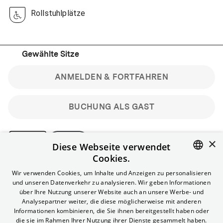
Rollstuhlplätze
Gewählte Sitze
ANMELDEN & FORTFAHREN
BUCHUNG ALS GAST
×
Diese Webseite verwendet
Cookies.
Bitte beachte: Gastbuchungen sind nicht stornierbar.
ENGLISH
Wir verwenden Cookies, um Inhalte und Anzeigen zu personalisieren
Registriere dich kostenlos für bis zu 90 min vor Filmbeginn
und unseren Datenverkehr zu analysieren. Wir geben Informationen
stornierbare Tickets für reguläre Vorstellungen.
GERMAN
über Ihre Nutzung unserer Website auch an unsere Werbe- und
Unlimited-Mitglied? Melde dich an, um deine Benefits
Analysepartner weiter, die diese möglicherweise mit anderen
nutzen zu können.
Informationen kombinieren, die Sie ihnen bereitgestellt haben oder
die sie im Rahmen Ihrer Nutzung ihrer Dienste gesammelt haben.