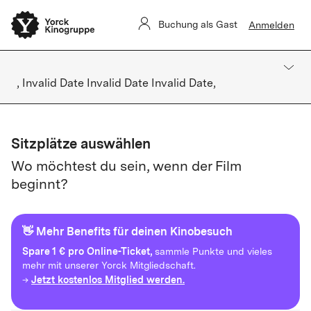
Buchung als Gast
Anmelden
, Invalid Date Invalid Date Invalid Date,
Sitzplätze auswählen
Wo möchtest du sein, wenn der Film
beginnt?
👋 Mehr Benefits für deinen Kinobesuch
Spare
1 € pro Online-Ticket,
sammle Punkte und vieles
mehr mit unserer Yorck Mitgliedschaft.
Jetzt kostenlos Mitglied werden.
→