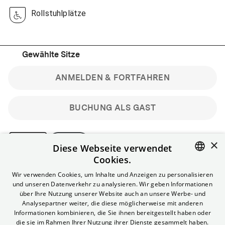
Rollstuhlplätze
Gewählte Sitze
ANMELDEN & FORTFAHREN
BUCHUNG ALS GAST
×
Diese Webseite verwendet
Cookies.
Bitte beachte: Gastbuchungen sind nicht stornierbar.
ENGLISH
Wir verwenden Cookies, um Inhalte und Anzeigen zu personalisieren
Registriere dich kostenlos für bis zu 90 min vor Filmbeginn
und unseren Datenverkehr zu analysieren. Wir geben Informationen
stornierbare Tickets für reguläre Vorstellungen.
GERMAN
über Ihre Nutzung unserer Website auch an unsere Werbe- und
Unlimited-Mitglied? Melde dich an, um deine Benefits
Analysepartner weiter, die diese möglicherweise mit anderen
nutzen zu können.
Informationen kombinieren, die Sie ihnen bereitgestellt haben oder
die sie im Rahmen Ihrer Nutzung ihrer Dienste gesammelt haben.