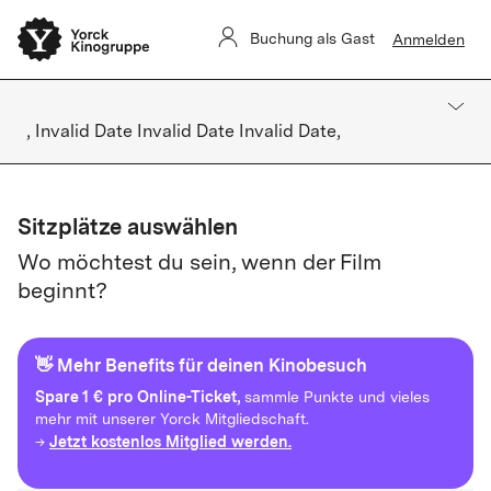
Buchung als Gast
Anmelden
, Invalid Date Invalid Date Invalid Date,
Sitzplätze auswählen
Wo möchtest du sein, wenn der Film
beginnt?
👋 Mehr Benefits für deinen Kinobesuch
Spare
1 € pro Online-Ticket,
sammle Punkte und vieles
mehr mit unserer Yorck Mitgliedschaft.
Jetzt kostenlos Mitglied werden.
→