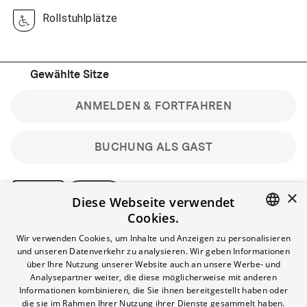
Rollstuhlplätze
Gewählte Sitze
ANMELDEN & FORTFAHREN
BUCHUNG ALS GAST
×
Diese Webseite verwendet
Cookies.
Bitte beachte: Gastbuchungen sind nicht stornierbar.
ENGLISH
Wir verwenden Cookies, um Inhalte und Anzeigen zu personalisieren
Registriere dich kostenlos für bis zu 90 min vor Filmbeginn
und unseren Datenverkehr zu analysieren. Wir geben Informationen
stornierbare Tickets für reguläre Vorstellungen.
GERMAN
über Ihre Nutzung unserer Website auch an unsere Werbe- und
Unlimited-Mitglied? Melde dich an, um deine Benefits
Analysepartner weiter, die diese möglicherweise mit anderen
nutzen zu können.
Informationen kombinieren, die Sie ihnen bereitgestellt haben oder
die sie im Rahmen Ihrer Nutzung ihrer Dienste gesammelt haben.