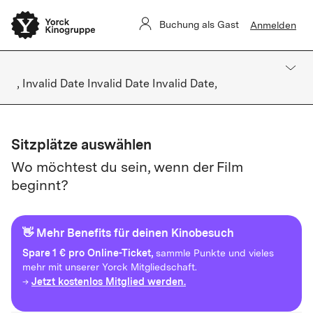
Buchung als Gast
Anmelden
, Invalid Date Invalid Date Invalid Date,
Sitzplätze auswählen
Wo möchtest du sein, wenn der Film
beginnt?
👋 Mehr Benefits für deinen Kinobesuch
Spare
1 € pro Online-Ticket,
sammle Punkte und vieles
mehr mit unserer Yorck Mitgliedschaft.
Jetzt kostenlos Mitglied werden.
→