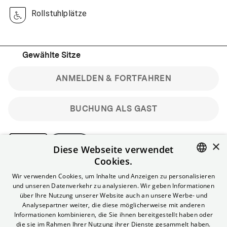
Rollstuhlplätze
Gewählte Sitze
ANMELDEN & FORTFAHREN
BUCHUNG ALS GAST
×
Diese Webseite verwendet
Cookies.
Bitte beachte: Gastbuchungen sind nicht stornierbar.
ENGLISH
Wir verwenden Cookies, um Inhalte und Anzeigen zu personalisieren
Registriere dich kostenlos für bis zu 90 min vor Filmbeginn
und unseren Datenverkehr zu analysieren. Wir geben Informationen
stornierbare Tickets für reguläre Vorstellungen.
GERMAN
über Ihre Nutzung unserer Website auch an unsere Werbe- und
Unlimited-Mitglied? Melde dich an, um deine Benefits
Analysepartner weiter, die diese möglicherweise mit anderen
nutzen zu können.
Informationen kombinieren, die Sie ihnen bereitgestellt haben oder
die sie im Rahmen Ihrer Nutzung ihrer Dienste gesammelt haben.