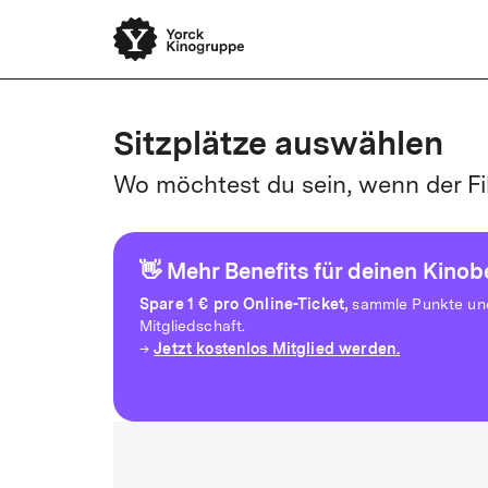
Sitzplätze auswählen
Wo möchtest du sein, wenn der Fi
👋 Mehr Benefits für deinen Kino
Spare
1 € pro Online-Ticket,
sammle Punkte und 
Mitgliedschaft.
Jetzt kostenlos Mitglied werden.
→