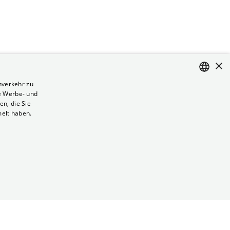
×
nverkehr zu
e Werbe- und
ENGLISH
n, die Sie
GERMAN
melt haben.
Vertrag kündigen
Datenschutz
Cookies