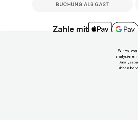
BUCHUNG ALS GAST
Zahle mit
Bitte beachte: Gastbuchungen sind nicht stornier
Wir verwen
min vor Filmbeginn stornierbare Tickets für regu
analysieren
Melde dich an, um deine Benefits nutzen zu kön
Analysepa
ihnen bere
Häufig gestellte Fragen
Kann ich Tickets stornieren
© Yorck-Kino GmbH
Nur sofern du die Buchung angemeldet mit e
durchführst.
Alle deine Buchungen findest du 
Tickets kostenlos bis 90 Minuten vor Vorstel
stornieren.