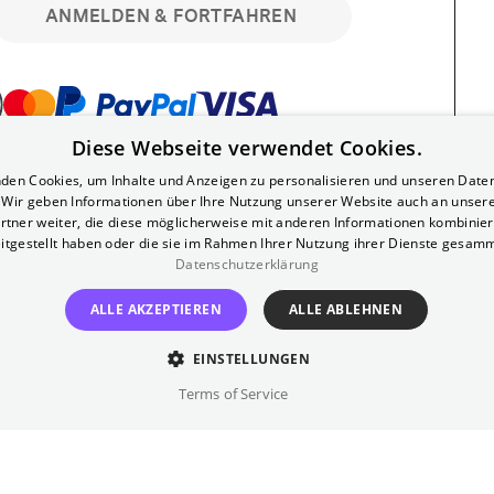
ANMELDEN & FORTFAHREN
Diese Webseite verwendet Cookies.
bar. Registriere dich kostenlos für bis zu 90
den Cookies, um Inhalte und Anzeigen zu personalisieren und unseren Date
läre Vorstellungen. Unlimited-Mitglied?
. Wir geben Informationen über Ihre Nutzung unserer Website auch an unser
nen.
rtner weiter, die diese möglicherweise mit anderen Informationen kombiniere
itgestellt haben oder die sie im Rahmen Ihrer Nutzung ihrer Dienste gesam
Datenschutzerklärung
ALLE AKZEPTIEREN
ALLE ABLEHNEN
EINSTELLUNGEN
?
Impressum
AGB
Terms of Service
inem kostenlosen Yorck-Mitgliedskonto
im Bereich "Mein Konto". Dort kannst du
lungsbeginn ganz bequem mit zwei Klicks