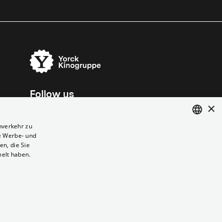
Follow us
×
nverkehr zu
e Werbe- und
ENGLISH
n, die Sie
GERMAN
melt haben.
Vertrag kündigen
Datenschutz
Cookies