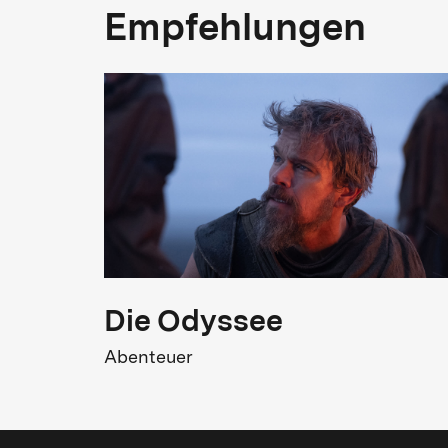
Empfehlungen
Austria
FSK
FSK 6
A
Kinostart
22.05.2025
Die Odyssee
Abenteuer