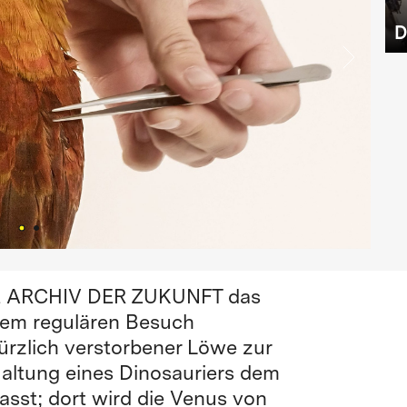
D
eßt ARCHIV DER ZUKUNFT das
inem regulären Besuch
kürzlich verstorbener Löwe zur
 Haltung eines Dinosauriers dem
sst; dort wird die Venus von