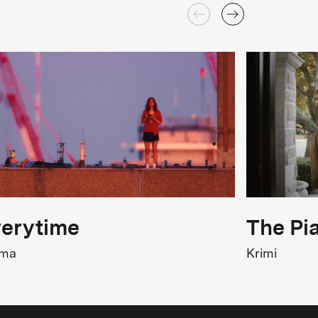
erytime
The Pi
ama
Krimi