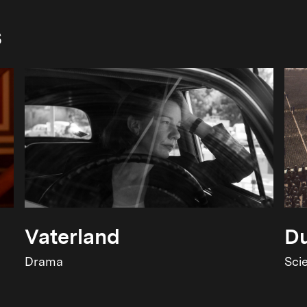
s
Vaterland
Du
Drama
Sci