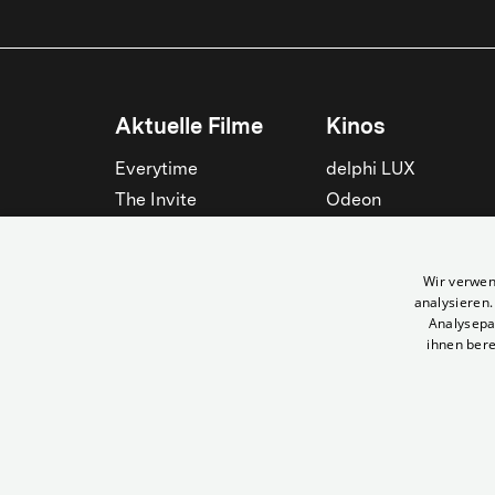
Aktuelle Filme
Kinos
Everytime
delphi LUX
The Invite
Odeon
Die Odyssee
Filmtheater am
Friedrichshain
Spider-Man: Brand New
Wir verwen
Day
Passage
analysieren
Nightborn
Rollberg
Analysepa
ihnen bere
Der Klang der Stradivari
Kant Kino
Alle zeigen
Alle zeigen
© Yorck-Kino GmbH