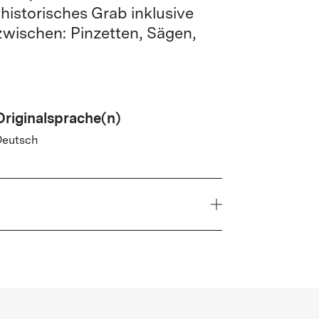
rähistorisches Grab inklusive
zwischen: Pinzetten, Sägen,
Originalsprache(n)
Deutsch
Jahr
2024
Genre