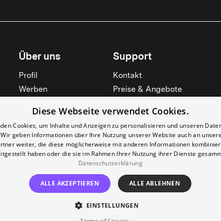
Über uns
Support
Profil
Kontakt
Werben
Preise & Angebote
Mieten
Hilfebereich
Diese Webseite verwendet Cookies.
Yorcker
Mitgliedschaft
den Cookies, um Inhalte und Anzeigen zu personalisieren und unseren Date
Jobs
Barrierefreiheit
. Wir geben Informationen über Ihre Nutzung unserer Website auch an unser
rtner weiter, die diese möglicherweise mit anderen Informationen kombiniere
Kino für Schulen
Widerruf erklären
itgestellt haben oder die sie im Rahmen Ihrer Nutzung ihrer Dienste gesam
Alle zeigen
Datenschutzerklärung
Alle zeigen
ALLE AKZEPTIEREN
ALLE ABLEHNEN
EINSTELLUNGEN
Impressum
AGB