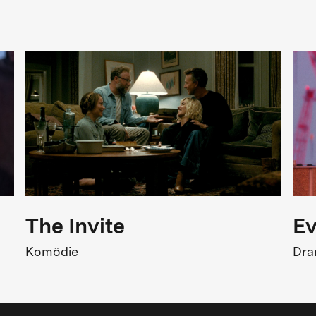
Doku
Originaltitel
rchiv der Zukunft
The Invite
Ev
Komödie
Dr