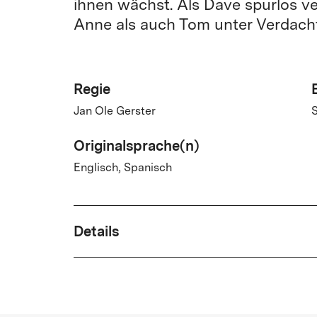
ihnen wächst. Als Dave spurlos v
Anne als auch Tom unter Verdacht
Regie
Jan Ole Gerster
S
Originalsprache(n)
Englisch, Spanisch
Details
Drehbuch
Jan Ole Gerster, Lawrie Doran, Blaž Kutin,