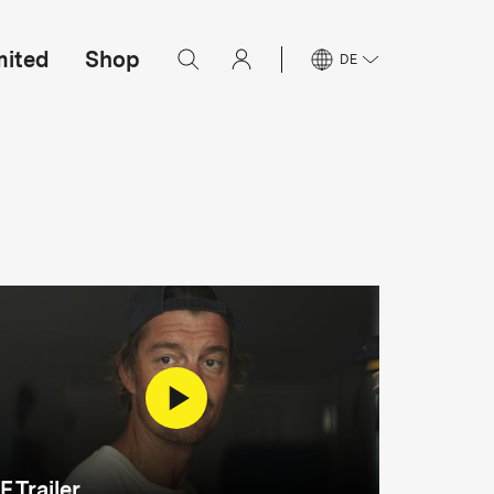
mited
Shop
DE
F Trailer