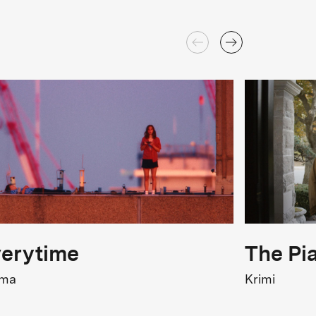
erytime
The Pi
ama
Krimi