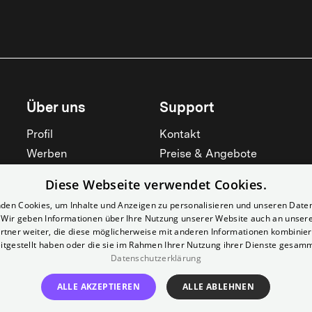
Über uns
Support
Profil
Kontakt
Werben
Preise & Angebote
Mieten
Hilfebereich
Diese Webseite verwendet Cookies.
Yorcker
Mitgliedschaft
den Cookies, um Inhalte und Anzeigen zu personalisieren und unseren Date
Jobs
Barrierefreiheit
. Wir geben Informationen über Ihre Nutzung unserer Website auch an unser
rtner weiter, die diese möglicherweise mit anderen Informationen kombiniere
Kino für Schulen
Widerruf erklären
itgestellt haben oder die sie im Rahmen Ihrer Nutzung ihrer Dienste gesam
Alle zeigen
Datenschutzerklärung
Alle zeigen
ALLE AKZEPTIEREN
ALLE ABLEHNEN