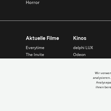
Horror
Aktuelle Filme
Kinos
Everytime
delphi LUX
The Invite
Odeon
Die Odyssee
Filmtheater am
Friedrichshain
Spider-Man: Brand New
Wir verwen
Day
Passage
analysieren
Nightborn
Rollberg
Analysepa
ihnen bere
Der Klang der Stradivari
Kant Kino
Alle zeigen
Alle zeigen