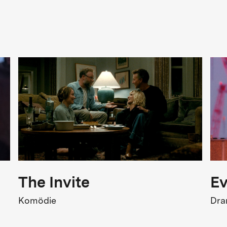
Genre
rama, Thriller
FSK
FSK 6
Belastende Szenen
Kinostart
8.05.2025
The Invite
Ev
Komödie
Dr