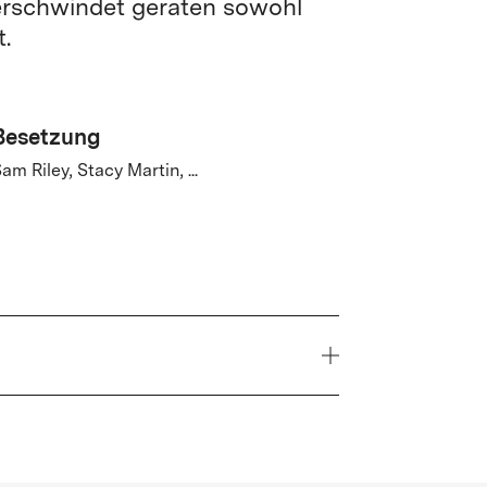
erschwindet geraten sowohl
.
Besetzung
am Riley, Stacy Martin, ...
Jahr
2025