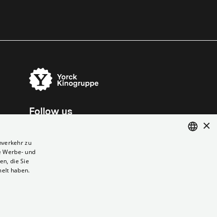
Follow us
×
nverkehr zu
e Werbe- und
ENGLISH
n, die Sie
GERMAN
melt haben.