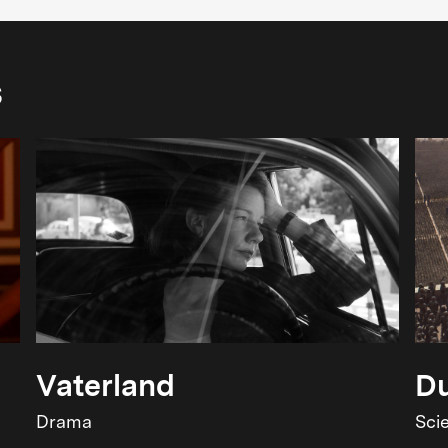
s
Vaterland
Du
Drama
Sci