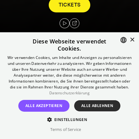
TICKETS
×
Diese Webseite verwendet
Cookies.
ENGLISH
Wir verwenden Cookies, um Inhalte und Anzeigen zu personalisieren
Marco glaubt, seinen Weg gefunden zu
und unseren Datenverkehr zu analysieren. Wir geben Informationen
haben: In der Schule wird er als Sportler
GERMAN
über Ihre Nutzung unserer Website auch an unsere Werbe- und
gefeiert, mit seiner Freundin führt er eine
Analysepartner weiter, die diese möglicherweise mit anderen
Informationen kombinieren, die Sie ihnen bereitgestellt haben oder
stabile Beziehung, in der Werkstatt seines
die sie im Rahmen Ihrer Nutzung ihrer Dienste gesammelt haben.
Vaters wartet ein Job auf ihn. Er ist einer, den
Datenschutzerklärung
alle mögen – und als es darum geht, sein
ALLE AKZEPTIEREN
ALLE ABLEHNEN
kroatisches Heimatdorf vor einer Flut zu
schützen, stapelt er mit den anderen
EINSTELLUNGEN
Sandsäcke. Als aber ein vergessen
Terms of Service
geglaubter Freund aus der Vergangenheit