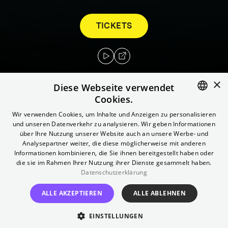
TICKETS
×
Diese Webseite verwendet
Cookies.
ENGLISH
Anna ist schwanger und denkt über
Wir verwenden Cookies, um Inhalte und Anzeigen zu personalisieren
und unseren Datenverkehr zu analysieren. Wir geben Informationen
Kastrationen nach. Katinka kann vielleicht
GERMAN
über Ihre Nutzung unserer Website auch an unsere Werbe- und
keine Bäuerin werden und trägt ihren Bikini
Analysepartner weiter, die diese möglicherweise mit anderen
Informationen kombinieren, die Sie ihnen bereitgestellt haben oder
im Melkstand. Aber Omas Tomaten sind in
die sie im Rahmen Ihrer Nutzung ihrer Dienste gesammelt haben.
diesem Jahr so gut geworden wie nie zuvor.
Datenschutzerklärung
Ein Sommer auf sterbenden Bauernhöfen.
ALLE AKZEPTIEREN
ALLE ABLEHNEN
Regie
EINSTELLUNGEN
Justine Bauer