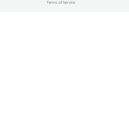
Terms of Service
Besetzung
Karolin Nothacker, Johanna Wokalek, ...
Originalsprache(n)
Deutsch
Details
Drehbuch
Galerie
Justine Bauer
Jahr
2025
Trailer
Land
Germany