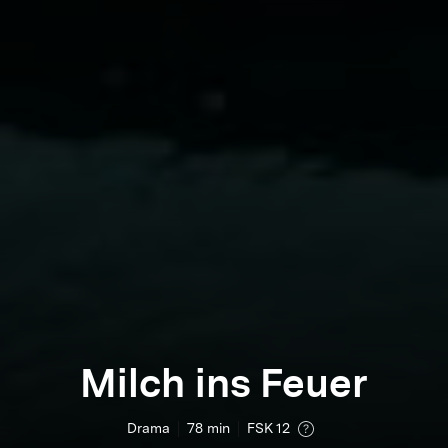
Milch ins Feuer
Drama
78
min
FSK 12