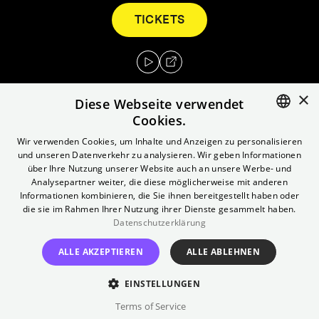
TICKETS
×
Diese Webseite verwendet
Cookies.
ENGLISH
Wir verwenden Cookies, um Inhalte und Anzeigen zu personalisieren
Brad und Janet sind verliebt, verlobt und mit
und unseren Datenverkehr zu analysieren. Wir geben Informationen
dem Auto unterwegs, als sie in einer
GERMAN
über Ihre Nutzung unserer Website auch an unsere Werbe- und
abgelegenen Gegend eine Panne haben und
Analysepartner weiter, die diese möglicherweise mit anderen
Informationen kombinieren, die Sie ihnen bereitgestellt haben oder
in der bizarren Residenz von Dr. Frank-n-
die sie im Rahmen Ihrer Nutzung ihrer Dienste gesammelt haben.
Furter Schutz suchen müssen....
Datenschutzerklärung
Regie
ALLE AKZEPTIEREN
ALLE ABLEHNEN
Jim Sharman
EINSTELLUNGEN
Besetzung
Terms of Service