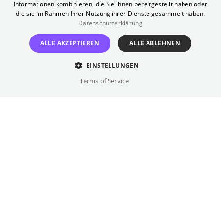
Informationen kombinieren, die Sie ihnen bereitgestellt haben oder
sicherer Job, eine liebevolle Familie und
die sie im Rahmen Ihrer Nutzung ihrer Dienste gesammelt haben.
Silas, sein Sohn und ein vielversprechender
Datenschutzerklärung
Kickboxer, der seinen Spuren folgt. Doch der
ALLE AKZEPTIEREN
ALLE ABLEHNEN
Besuch im ehemaligen Kinderheim reißt alte
Wunden auf, und eine Begegnung mit Klaus,
EINSTELLUNGEN
einem früheren Kollegen, konfrontiert Kai mit
Terms of Service
einer Vergangenheit, die er nicht mehr
betreten wollte.
Regie
Timo Jacobs
Besetzung
Nadeshda Brennicke, Timo Jacobs, ...
Originalsprache(n)
Deutsch