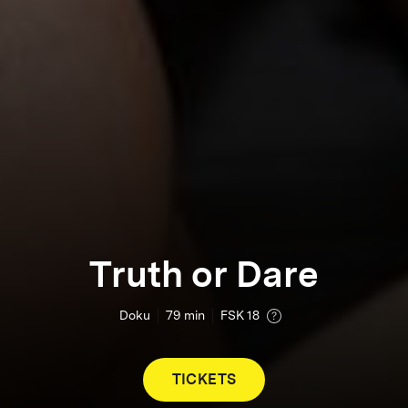
Truth or Dare
Doku
79
min
FSK 18
TICKETS