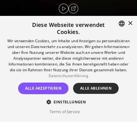
×
Diese Webseite verwendet
Cookies.
ENGLISH
Wir verwenden Cookies, um Inhalte und Anzeigen zu personalisieren
Puck und Jasko erkunden ihre Körper zum
und unseren Datenverkehr zu analysieren. Wir geben Informationen
GERMAN
ersten Mal. Sexarbeiter Jorge fühlt sich
über Ihre Nutzung unserer Website auch an unsere Werbe- und
Analysepartner weiter, die diese möglicherweise mit anderen
schüchtern gegenüber dem Porno-Performer
Informationen kombinieren, die Sie ihnen bereitgestellt haben oder
Bishop. Kate und Adrienne beenden ihre
die sie im Rahmen Ihrer Nutzung ihrer Dienste gesammelt haben.
polyamore Beziehung und tauchen in eine
Datenschutzerklärung
bittersüße, leidenschaftliche sexuelle
ALLE AKZEPTIEREN
ALLE ABLEHNEN
Begegnung ein. Der Film bietet eine intime
Perspektive im Diskurs über
EINSTELLUNGEN
Geschlechtervielfalt, Intimität, Begehren und
Terms of Service
Diversität in sexpositiven Räumen.
Regie