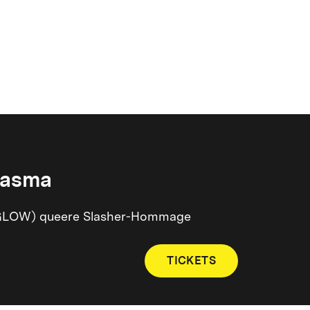
iasma
V GLOW) queere Slasher-Hommage
TICKETS