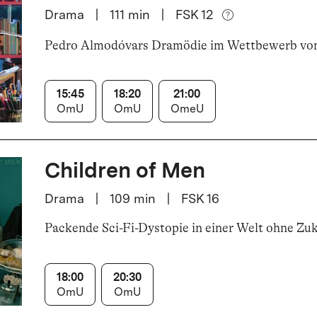
Drama
|
111
min
|
FSK 12
Pedro Almodóvars Dramödie im Wettbewerb vo
15:45
18:20
21:00
OmU
OmU
OmeU
Children of Men
Drama
|
109
min
|
FSK 16
Packende Sci-Fi-Dystopie in einer Welt ohne Zu
18:00
20:30
OmU
OmU