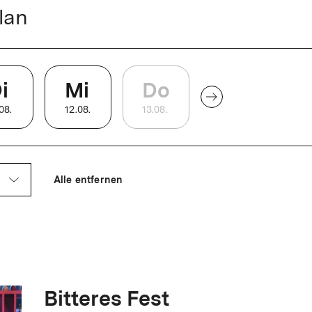
lan
 große Saal erhält ein bombastisches
i
Mi
Do
08
.
12
.
08
.
13
.
08
.
it barrierefreien Toiletten, neuen Sitzen
jektion neu.
Alle entfernen
Bitteres Fest