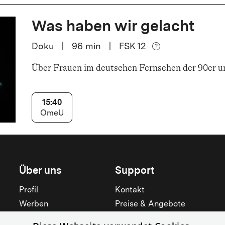
Was haben wir gelacht
Doku
|
96
min
|
FSK 12
Über Frauen im deutschen Fernsehen der 90er u
15:40
OmeU
Über uns
Support
Profil
Kontakt
Werben
Preise & Angebote
Mieten
Hilfebereich