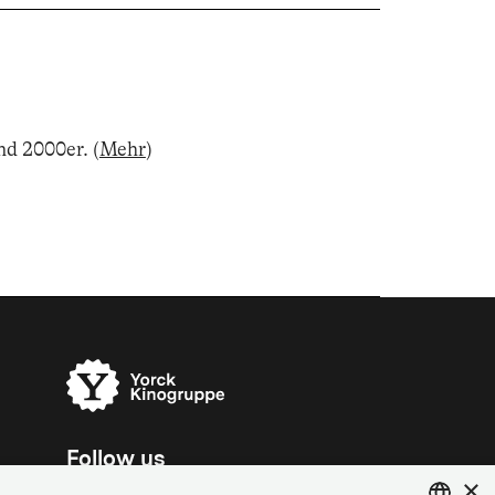
nd 2000er
.
(
Mehr
)
Follow us
×