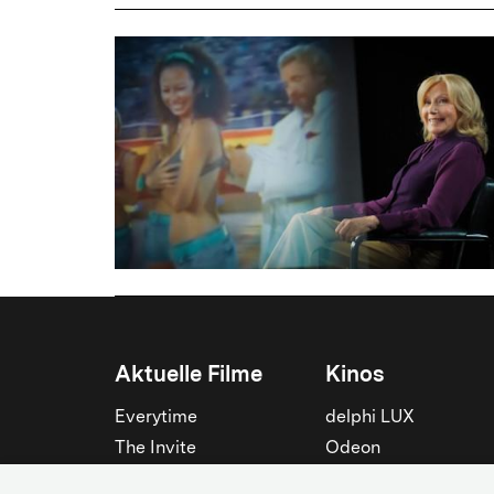
Aktuelle Filme
Kinos
Everytime
delphi LUX
The Invite
Odeon
Die Odyssee
Filmtheater am