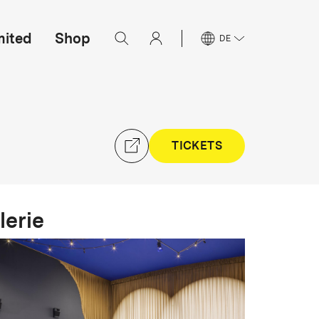
mited
Shop
DE
TICKETS
lerie