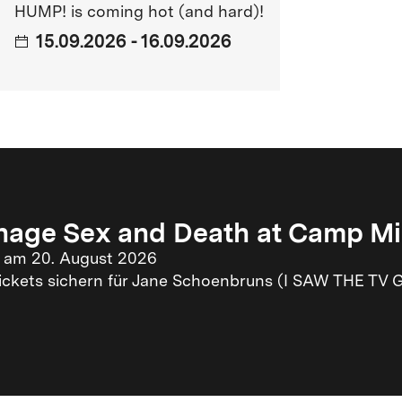
HUMP! is coming hot (and hard)!
15.09.2026 - 16.09.2026
hen Films mitten in Berlin.
rogrammkino und erhält seinen neuen Namen
nage Sex and Death at Camp M
t am 20. August 2026
Tickets sichern für Jane Schoenbruns (I SAW THE T
n doppelt so viele Filme gezeigt werden.
mals Teil von Berlinale goes Kiez.