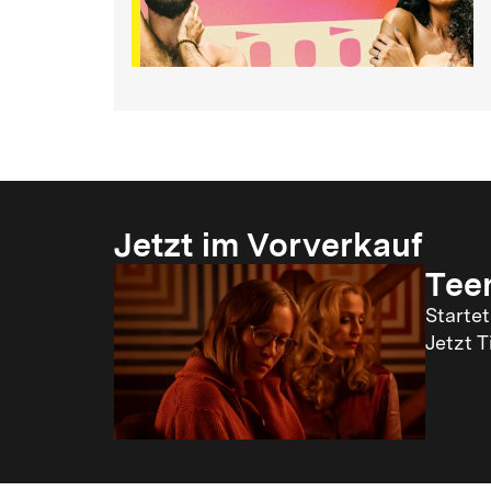
Bau und Eröffnung unter dem Namen HELO.
1970er
Aus dem HELO wird Kent, eine Insel des türkisc
1986
Jetzt im Vorverkauf
Das Kino wird Teil der Yorck-Familie, wird P
Babylon.
Tee
Starte
1989
Jetzt 
Der Kinosaal wird zweigeteilt. Ab sofort könne
2012
Das Babylon erhält Digitaltechnik und wird erst