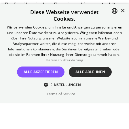
Berlins ikonisches Premierenkino erstrahlt
×
Diese Webseite verwendet
nach Generalsanierung in neuem Glanz. Zum
Cookies.
historischen Kinosaal gehören ebenso
ENGLISH
Christie-4K-Laser und 7.1-Sound. Hier trifft
Wir verwenden Cookies, um Inhalte und Anzeigen zu personalisieren
und unseren Datenverkehr zu analysieren. Wir geben Informationen
Denkmal auf Zukunft.
GERMAN
über Ihre Nutzung unserer Website auch an unsere Werbe- und
Analysepartner weiter, die diese möglicherweise mit anderen
4K Laser-Projektion
Informationen kombinieren, die Sie ihnen bereitgestellt haben oder
die sie im Rahmen Ihrer Nutzung ihrer Dienste gesammelt haben.
Klimatisiert
Datenschutzerklärung
Anfahrt
ALLE AKZEPTIEREN
ALLE ABLEHNEN
U5:
Schillingstraße
EINSTELLUNGEN
Bus, U, S, Tram:
Alexanderplatz
Terms of Service
Telefon (Gästeservice)
030 322 931 322