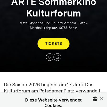
ARTE Sommerkino
Kulturforum
Mitte | Johanna-und-Eduard-Arnhold-Platz /
Matthäikirchplatz, 10785 Berlin
TICKETS
Die Saison 2026 beginnt am 17. Juni. Das
Kulturforum am Potsdamer Platz verwandelt
×
sich in den Sommermonaten in unser
Diese Webseite verwendet
Sommerkino mit Panoramablick.
Cookies.