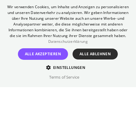
Fragen und Antworten rund ums
ENGLISH
Wir verwenden Cookies, um Inhalte und Anzeigen zu personalisieren
Sommerkino findet ihr
hier in unserem
und unseren Datenverkehr zu analysieren. Wir geben Informationen
GERMAN
über Ihre Nutzung unserer Website auch an unsere Werbe- und
Hilfebereich
.
Analysepartner weiter, die diese möglicherweise mit anderen
Informationen kombinieren, die Sie ihnen bereitgestellt haben oder
Open Air
die sie im Rahmen Ihrer Nutzung ihrer Dienste gesammelt haben.
Datenschutzerklärung
Anfahrt
ALLE AKZEPTIEREN
ALLE ABLEHNEN
S/U:
Potsdamer Platz
Bus:
Philharmonie
EINSTELLUNGEN
Telefon (Gästeservice)
Terms of Service
030 322 931 322
Profil
Jedes Jahr verwandeln wir das Kulturforum in