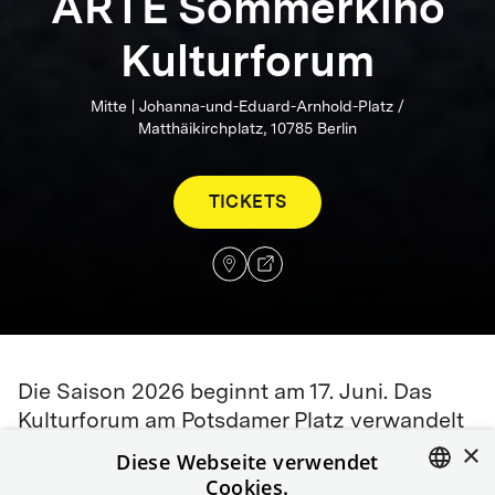
ARTE Sommerkino
Kulturforum
Mitte | Johanna-und-Eduard-Arnhold-Platz /
Matthäikirchplatz, 10785 Berlin
TICKETS
Die Saison 2026 beginnt am 17. Juni. Das
Kulturforum am Potsdamer Platz verwandelt
×
sich in den Sommermonaten in unser
Diese Webseite verwendet
Sommerkino mit Panoramablick.
Cookies.