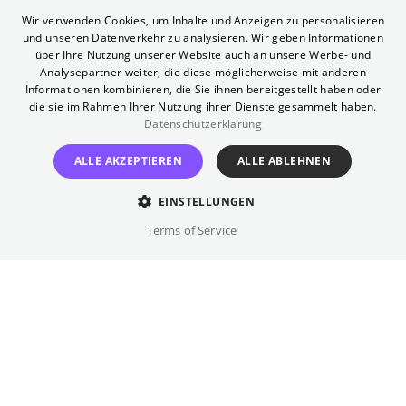
Fragen und Antworten rund ums
ENGLISH
Wir verwenden Cookies, um Inhalte und Anzeigen zu personalisieren
Sommerkino findet ihr
hier in unserem
und unseren Datenverkehr zu analysieren. Wir geben Informationen
GERMAN
über Ihre Nutzung unserer Website auch an unsere Werbe- und
Hilfebereich
.
Analysepartner weiter, die diese möglicherweise mit anderen
Informationen kombinieren, die Sie ihnen bereitgestellt haben oder
Open Air
die sie im Rahmen Ihrer Nutzung ihrer Dienste gesammelt haben.
Datenschutzerklärung
Anfahrt
ALLE AKZEPTIEREN
ALLE ABLEHNEN
S/U:
Potsdamer Platz
Bus:
Philharmonie
EINSTELLUNGEN
Telefon (Gästeservice)
Terms of Service
030 322 931 322
Profil
Jedes Jahr verwandeln wir das Kulturforum in