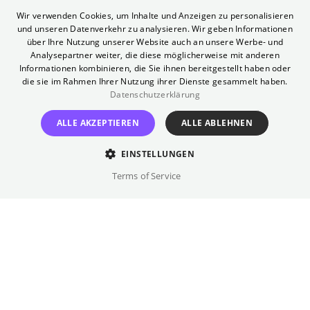
Fragen und Antworten rund ums
ENGLISH
Wir verwenden Cookies, um Inhalte und Anzeigen zu personalisieren
Sommerkino findet ihr
hier in unserem
und unseren Datenverkehr zu analysieren. Wir geben Informationen
GERMAN
über Ihre Nutzung unserer Website auch an unsere Werbe- und
Hilfebereich
.
Analysepartner weiter, die diese möglicherweise mit anderen
Informationen kombinieren, die Sie ihnen bereitgestellt haben oder
Open Air
die sie im Rahmen Ihrer Nutzung ihrer Dienste gesammelt haben.
Datenschutzerklärung
Anfahrt
ALLE AKZEPTIEREN
ALLE ABLEHNEN
S/U:
Potsdamer Platz
Bus:
Philharmonie
EINSTELLUNGEN
Telefon (Gästeservice)
Terms of Service
030 322 931 322
Profil
Jedes Jahr verwandeln wir das Kulturforum in