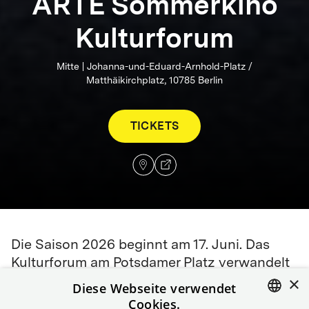
ARTE Sommerkino
Kulturforum
Mitte | Johanna-und-Eduard-Arnhold-Platz /
Matthäikirchplatz, 10785 Berlin
TICKETS
Die Saison 2026 beginnt am 17. Juni. Das
Kulturforum am Potsdamer Platz verwandelt
×
sich in den Sommermonaten in unser
Diese Webseite verwendet
Sommerkino mit Panoramablick.
Cookies.