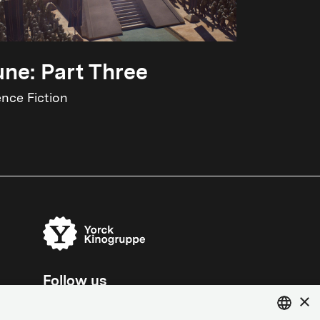
ne: Part Three
ence Fiction
Follow us
×