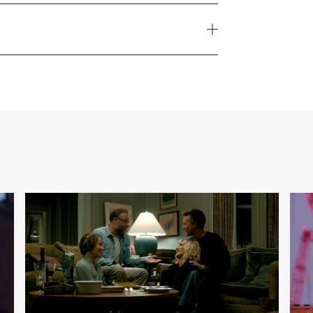
Land
Deutschland
Besetzung
oland Kaiser
Originaltitel
0 Jahre Roland Kaiser - Ein Leben für die
Musik