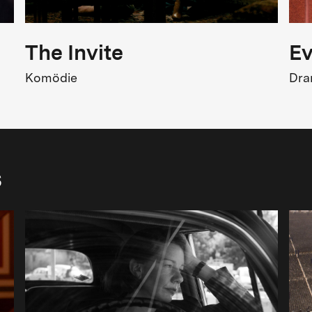
The Invite
Ev
Komödie
Dr
s