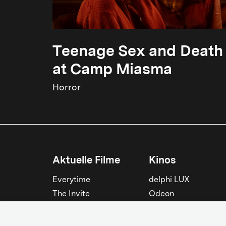
Teenage Sex and Death
at Camp Miasma
Horror
Aktuelle Filme
Kinos
Everytime
delphi LUX
The Invite
Odeon
Die Odyssee
Filmtheater am
Friedrichshain
Spider-Man: Brand New