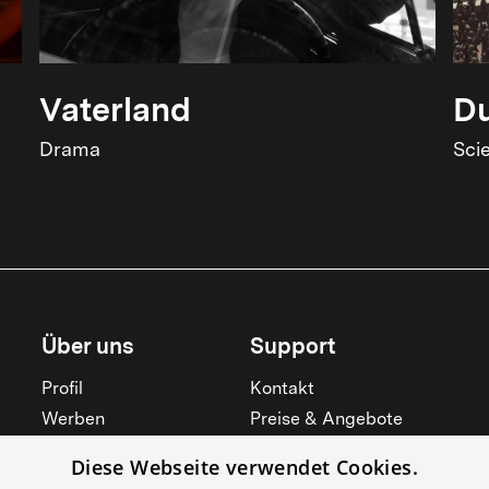
Vaterland
Du
Drama
Sci
Über uns
Support
Profil
Kontakt
Werben
Preise & Angebote
Mieten
Hilfebereich
Diese Webseite verwendet Cookies.
Yorcker
Mitgliedschaft