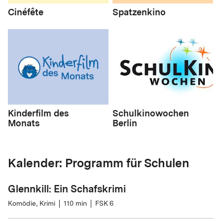
Cinéfête
Spatzenkino
Kinderfilm des
Schulkinowochen
Monats
Berlin
Kalender: Programm für Schulen
Glennkill: Ein Schafskrimi
Komödie, Krimi
110
min
FSK 6