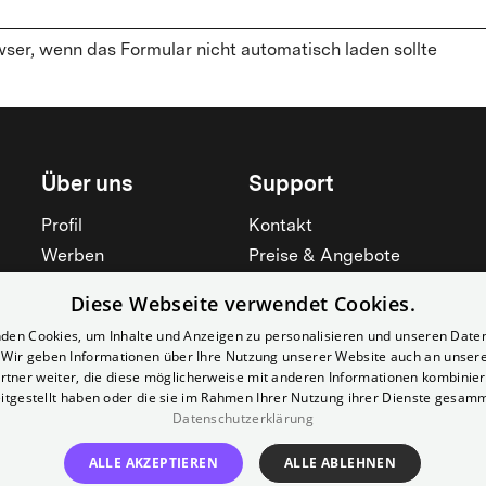
wser, wenn das Formular nicht automatisch laden sollte
Über uns
Support
Profil
Kontakt
Werben
Preise & Angebote
Mieten
Hilfebereich
Diese Webseite verwendet Cookies.
Yorcker
Mitgliedschaft
den Cookies, um Inhalte und Anzeigen zu personalisieren und unseren Date
Jobs
Barrierefreiheit
. Wir geben Informationen über Ihre Nutzung unserer Website auch an unser
rtner weiter, die diese möglicherweise mit anderen Informationen kombiniere
Kino für Schulen
Widerruf erklären
itgestellt haben oder die sie im Rahmen Ihrer Nutzung ihrer Dienste gesam
Alle zeigen
Datenschutzerklärung
Alle zeigen
ALLE AKZEPTIEREN
ALLE ABLEHNEN