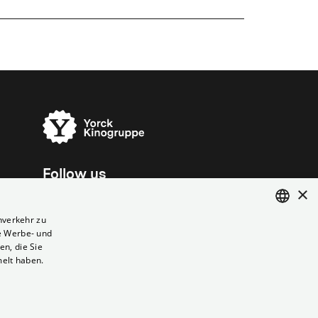
Follow us
×
nverkehr zu
e Werbe- und
ENGLISH
n, die Sie
GERMAN
melt haben.