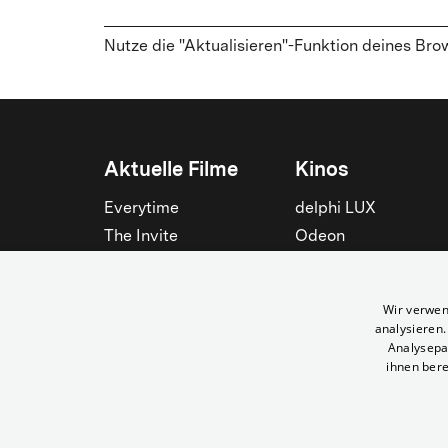
Nutze die "Aktualisieren"-Funktion deines Bro
Aktuelle Filme
Kinos
Everytime
delphi LUX
The Invite
Odeon
Die Odyssee
Filmtheater am
Friedrichshain
Spider-Man: Brand New
Wir verwen
Day
Passage
analysieren
Nightborn
Rollberg
Analysepa
ihnen bere
Der Klang der Stradivari
Kant Kino
Alle zeigen
Alle zeigen