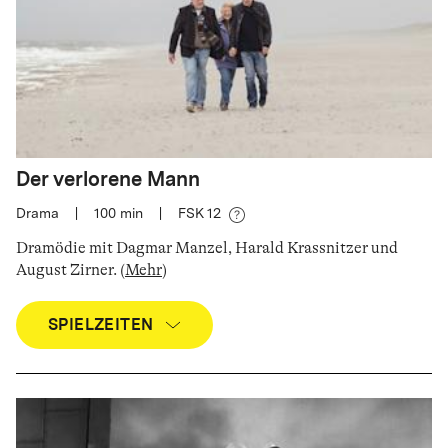
Der verlorene Mann
Drama
|
100
min
|
FSK 12
Dramödie mit Dagmar Manzel, Harald Krassnitzer und
August Zirner
.
(
Mehr
)
SPIELZEITEN