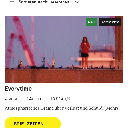
Sortieren nach:
Beliebtheit
Neu
Yorck Pick
Everytime
Drama
|
123
min
|
FSK 12
Atmosphärisches Drama über Verlust und Schuld
.
(
Mehr
)
SPIELZEITEN