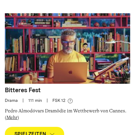
Bitteres Fest
Drama
|
111
min
|
FSK 12
Pedro Almodóvars Dramödie im Wettbewerb von Cannes
.
(
Mehr
)
SPIELZEITEN