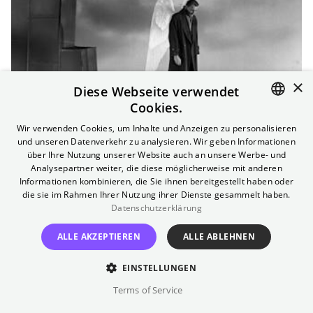
×
Diese Webseite verwendet
Cookies.
ENGLISH
Wir verwenden Cookies, um Inhalte und Anzeigen zu personalisieren
Der Himmel über Berlin
und unseren Datenverkehr zu analysieren. Wir geben Informationen
GERMAN
über Ihre Nutzung unserer Website auch an unsere Werbe- und
Analysepartner weiter, die diese möglicherweise mit anderen
Klassiker
|
128
min
|
FSK 6
Informationen kombinieren, die Sie ihnen bereitgestellt haben oder
Der Klassiker von Wim Wenders
.
(
Mehr
)
die sie im Rahmen Ihrer Nutzung ihrer Dienste gesammelt haben.
Datenschutzerklärung
SPIELZEITEN
ALLE AKZEPTIEREN
ALLE ABLEHNEN
EINSTELLUNGEN
Terms of Service
FILTER...