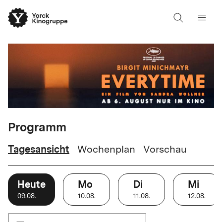
Programm
Tagesansicht
Wochenplan
Vorschau
Heute
Mo
Di
Mi
09
.
08
.
10
.
08
.
11
.
08
.
12
.
08
.