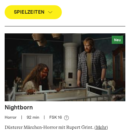
SPIELZEITEN
Neu
Nightborn
Horror
|
92
min
|
FSK 16
Düsterer Märchen-Horror mit Rupert Grint
.
(
Mehr
)