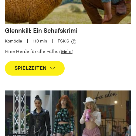
Glennkill: Ein Schafskrimi
Komödie
|
110
min
|
FSK 6
Eine Herde für alle Fälle
.
(
Mehr
)
SPIELZEITEN