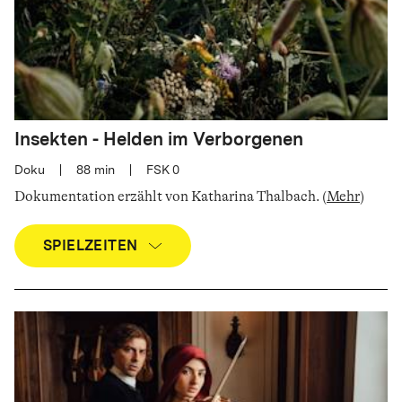
Insekten - Helden im Verborgenen
Doku
|
88
min
|
FSK 0
Dokumentation erzählt von Katharina Thalbach
.
(
Mehr
)
SPIELZEITEN