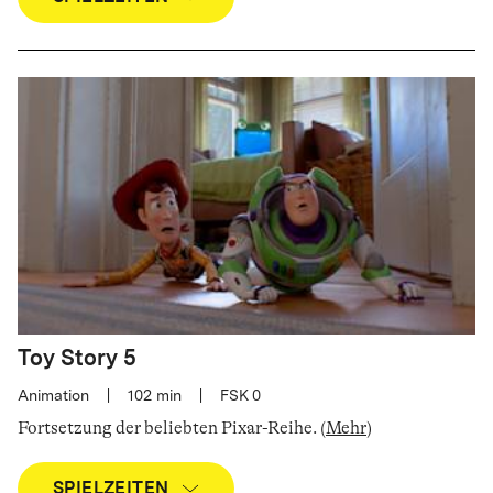
Toy Story 5
Animation
|
102
min
|
FSK 0
Fortsetzung der beliebten Pixar-Reihe
.
(
Mehr
)
SPIELZEITEN