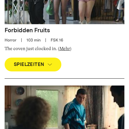
Forbidden Fruits
Horror
|
103
min
|
FSK 16
The coven just clocked in
.
(
Mehr
)
SPIELZEITEN