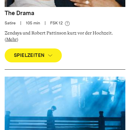
The Drama
Satire
|
105
min
|
FSK 12
Zendaya und Robert Pattinson kurz vor der Hochzeit
.
(
Mehr
)
SPIELZEITEN