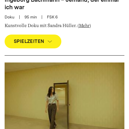
ich war
Doku
|
95
min
|
FSK 6
Kunstvolle Doku mit Sandra Hüller
.
(
Mehr
)
SPIELZEITEN