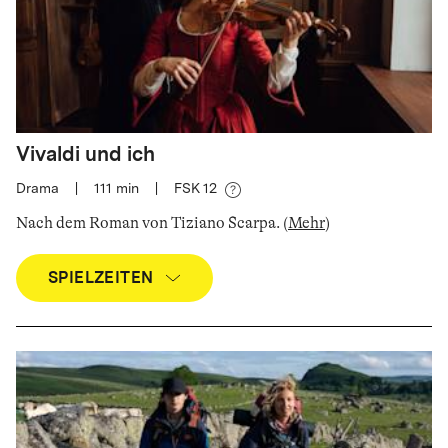
Vivaldi und ich
Drama
|
111
min
|
FSK 12
Nach dem Roman von Tiziano Scarpa
.
(
Mehr
)
SPIELZEITEN