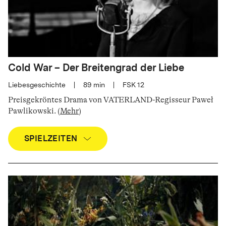
Cold War – Der Breitengrad der Liebe
Liebesgeschichte
|
89
min
|
FSK 12
Preisgekröntes Drama von VATERLAND-Regisseur Paweł
Pawlikowski
.
(
Mehr
)
SPIELZEITEN