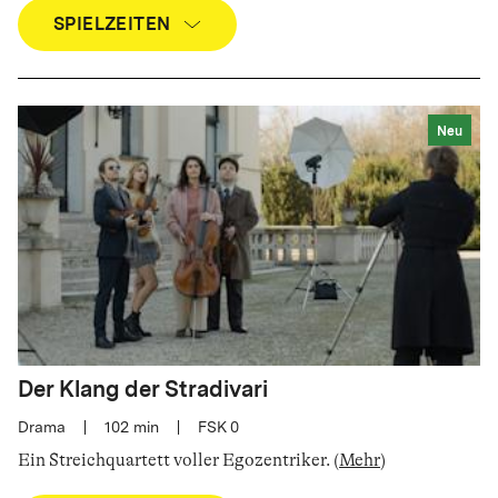
SPIELZEITEN
Neu
Der Klang der Stradivari
Drama
|
102
min
|
FSK 0
Ein Streichquartett voller Egozentriker
.
(
Mehr
)