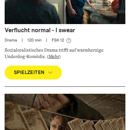
Verflucht normal - I swear
Drama
|
120
min
|
FSK 12
Sozialrealistisches Drama trifft auf warmherzige
Underdog-Komödie
.
(
Mehr
)
SPIELZEITEN