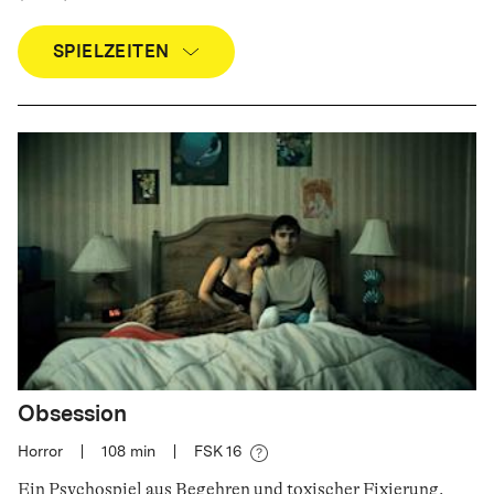
SPIELZEITEN
Obsession
Horror
|
108
min
|
FSK 16
Ein Psychospiel aus Begehren und toxischer Fixierung
.