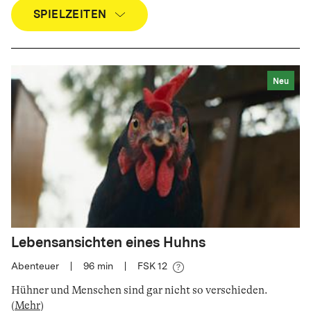
SPIELZEITEN
Neu
Lebensansichten eines Huhns
Abenteuer
|
96
min
|
FSK 12
Hühner und Menschen sind gar nicht so verschieden
.
(
Mehr
)