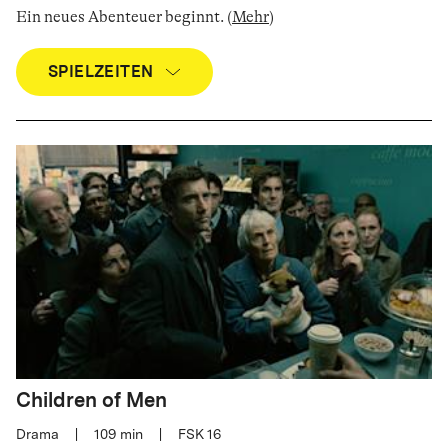
Ein neues Abenteuer beginnt
.
(
Mehr
)
SPIELZEITEN
Children of Men
Drama
|
109
min
|
FSK 16