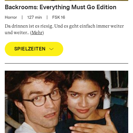
Backrooms: Everything Must Go Edition
Horror
|
127
min
|
FSK 16
Da drinnen ist es riesig. Und es geht einfach immer weiter
und weiter.
.
(
Mehr
)
SPIELZEITEN