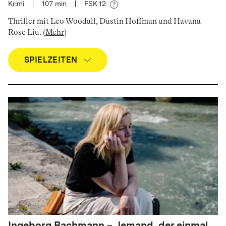
Krimi
|
107
min
|
FSK 12
Thriller mit Leo Woodall, Dustin Hoffman und Havana
Rose Liu
.
(
Mehr
)
SPIELZEITEN
Ingeborg Bachmann – Jemand, der einmal