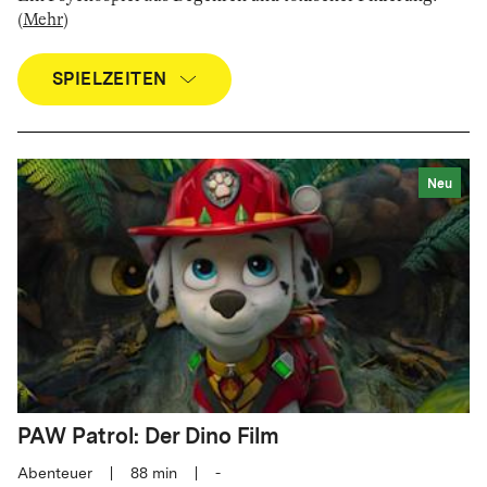
(
Mehr
)
SPIELZEITEN
Neu
PAW Patrol: Der Dino Film
Abenteuer
|
88
min
|
-