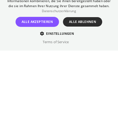
Informationen kombinieren, die Sie ihnen bereitgestellt haben oder
sich für ihn und seine Schwester drängt ihn
die sie im Rahmen Ihrer Nutzung ihrer Dienste gesammelt haben.
Datenschutzerklärung
einen Job als Lehrer anzunehmen. Als er
widerwillig so zum Mentor von Yurlady wird,
ALLE AKZEPTIEREN
ALLE ABLEHNEN
einer Teenagerin aus einfachen
Verhältnissen mit erstaunlichem Talent, keimt
EINSTELLUNGEN
jedoch Hoffnung auf.
Terms of Service
Regie
Simón Mesa Soto
Besetzung
Ubeimar Rios, Rebeca Andrade, ...
Originalsprache(n)
Spanisch
Verfügbare Fassungen
OmeU