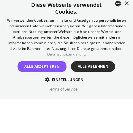
×
Eventanfragen: event@kantkinoberlin.de
Diese Webseite verwendet
Cookies.
ENGLISH
Wir verwenden Cookies, um Inhalte und Anzeigen zu personalisieren
und unseren Datenverkehr zu analysieren. Wir geben Informationen
GERMAN
über Ihre Nutzung unserer Website auch an unsere Werbe- und
Profil
Analysepartner weiter, die diese möglicherweise mit anderen
Informationen kombinieren, die Sie ihnen bereitgestellt haben oder
Für Renovierungen bis 25. Juni geschlossen.
Das
die sie im Rahmen Ihrer Nutzung ihrer Dienste gesammelt haben.
Geschichte
Datenschutzerklärung
Kant Kino ist eines der ältesten Filmtheater der
Stadt. Viele seiner Gäste haben über
ALLE AKZEPTIEREN
ALLE ABLEHNEN
Das Kant Kino ist eines der ältesten Filmtheater
Generationen hinweg hier ihre Liebe zum Film
Barrierefreiheit
Bedingt zugänglich
der Stadt. Viele seiner Gäste haben über
EINSTELLUNGEN
entdeckt. Gezeigt wird eine feine Auswahl an
Generationen hinweg hier ihre Liebe zum Film
Terms of Service
Foyer:
internationalen Produktionen sowie
Zwei Stufen vor der Eingangstür. Rampe kann bei
entdeckt. Gezeigt wird eine feine Auswahl an
Bedarf durch Personal zur Verfügung gestellt werden.
Dokumentar- und Kinderfilmen.
internationalen Produktionen sowie
Bitte an der Kasse melden.
Galerie
Dokumentar- und Kinderfilmen.
Toiletten
: Ebenerdig zugänglich.
Zwei Weltkriege, wilde West-Berliner Nächte in
Zugang Saal 1-2: