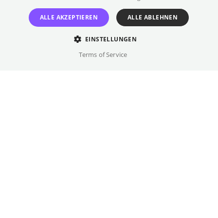
Umständen mit AUSSER ATEM ein
ALLE AKZEPTIEREN
ALLE ABLEHNEN
Meisterwerk, das in die Filmgeschichte
eingehen und das Kino für immer verändern
EINSTELLUNGEN
wird.
Terms of Service
Regie
Richard Linklater
Besetzung
Guillaume Marbeck, Zoey Deutch, ...
Originalsprache(n)
Englisch, Französisch
Details