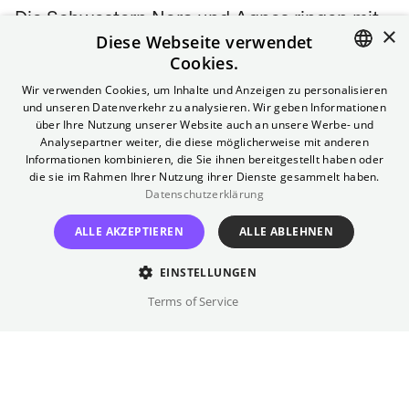
Die Schwestern Nora und Agnes ringen mit
×
Diese Webseite verwendet
dem zerbrochenen Verhältnis zu ihrem Vater
Cookies.
Gustav, als dieser plötzlich wieder in ihren
ENGLISH
Leben auftaucht. Der einst gefeierte
Wir verwenden Cookies, um Inhalte und Anzeigen zu personalisieren
und unseren Datenverkehr zu analysieren. Wir geben Informationen
Regisseur will in seinem Comeback-Film eine
GERMAN
über Ihre Nutzung unserer Website auch an unsere Werbe- und
sehr persönliche Geschichte erzählen – und
Analysepartner weiter, die diese möglicherweise mit anderen
Informationen kombinieren, die Sie ihnen bereitgestellt haben oder
unbedingt, dass Nora die Hauptrolle spielt.
die sie im Rahmen Ihrer Nutzung ihrer Dienste gesammelt haben.
Nachdem Nora dies ablehnt, taucht plötzlich
Datenschutzerklärung
ein berühmter Hollywood-Star vor der
ALLE AKZEPTIEREN
ALLE ABLEHNEN
Haustür auf.
Auszeichnungen
EINSTELLUNGEN
Golden Globes 2026:
8 Nominierungen, einschließlich
Terms of Service
Bester Film (Drama), Beste Regie, Beste
Hauptdarstellerin, Beste Nebendarstellerin, Bestes
Drehbuch
Europäische Filmpreise 2026:
8 Nominierungen,
einschließlich Bester Film