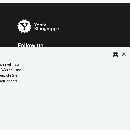
Follow us
×
nverkehr zu
e Werbe- und
ENGLISH
n, die Sie
GERMAN
melt haben.
Vertrag kündigen
Datenschutz
Cookies