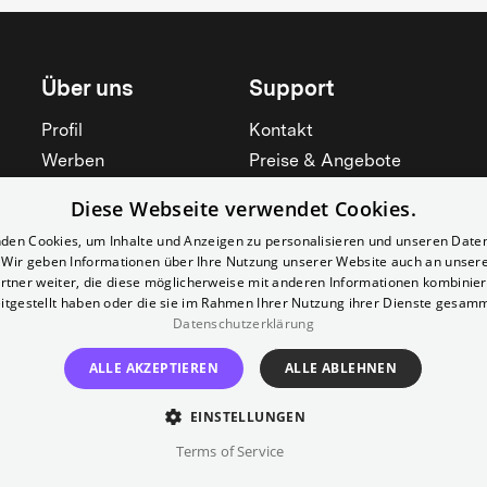
Über uns
Support
Profil
Kontakt
Werben
Preise & Angebote
Mieten
Hilfebereich
Diese Webseite verwendet Cookies.
Yorcker
Mitgliedschaft
den Cookies, um Inhalte und Anzeigen zu personalisieren und unseren Date
Jobs
Barrierefreiheit
. Wir geben Informationen über Ihre Nutzung unserer Website auch an unser
rtner weiter, die diese möglicherweise mit anderen Informationen kombiniere
Kino für Schulen
Widerruf erklären
itgestellt haben oder die sie im Rahmen Ihrer Nutzung ihrer Dienste gesam
Alle zeigen
Datenschutzerklärung
Alle zeigen
ALLE AKZEPTIEREN
ALLE ABLEHNEN
EINSTELLUNGEN
Terms of Service
Impressum
AGB