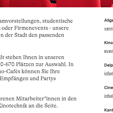
amvorstellungen, studentische
Allg
 oder Firmenevents - unsere
verm
en der Stadt den passenden
Kino
even
ilt stehen Ihnen in unseren
0-670 Plätzen zur Auswahl. In
Delp
no-Cafés können Sie Ihre
info
, Empfängen und Partys
Cine
info
hrenen Mitarbeiter*innen in den
notechnik an die Seite.
Kant