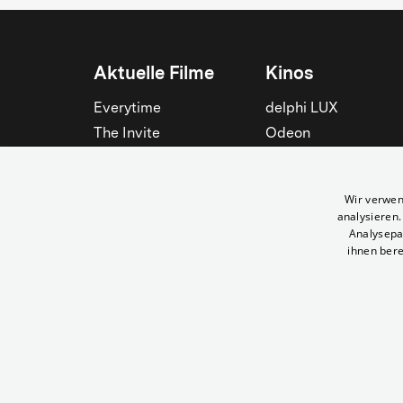
Aktuelle Filme
Kinos
Everytime
delphi LUX
The Invite
Odeon
Die Odyssee
Filmtheater am
Friedrichshain
Spider-Man: Brand New
Wir verwen
Day
Passage
analysieren
Nightborn
Rollberg
Analysepa
ihnen bere
Der Klang der Stradivari
Kant Kino
Alle zeigen
Alle zeigen
© Yorck-Kino GmbH