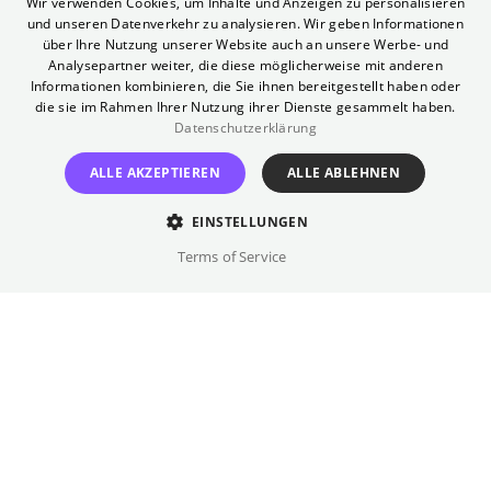
Wir verwenden Cookies, um Inhalte und Anzeigen zu personalisieren
eine Familie. Agnes ist unkonventionell,
und unseren Datenverkehr zu analysieren. Wir geben Informationen
GERMAN
intensiv mit der Natur verbunden. Will
über Ihre Nutzung unserer Website auch an unsere Werbe- und
Analysepartner weiter, die diese möglicherweise mit anderen
flüchtet in geheime Welten in seinem Kopf
Informationen kombinieren, die Sie ihnen bereitgestellt haben oder
und bringt diese zu Papier. Als ein schwerer
die sie im Rahmen Ihrer Nutzung ihrer Dienste gesammelt haben.
Schicksalsschlag das Paar zu zerreißen
Datenschutzerklärung
droht, stürzt sich Will in seine Arbeit und
ALLE AKZEPTIEREN
ALLE ABLEHNEN
verarbeitet seine Trauer in der Tragödie
Hamlet.
EINSTELLUNGEN
Auszeichnungen
Terms of Service
Golden Globes 2026:
2 Auszeichnungen für Bester Film
(Drama) und Beste Hauptdarstellerin
Regie
Chloé Zhao
Besetzung
Jessie Buckley, Paul Mescal, ...