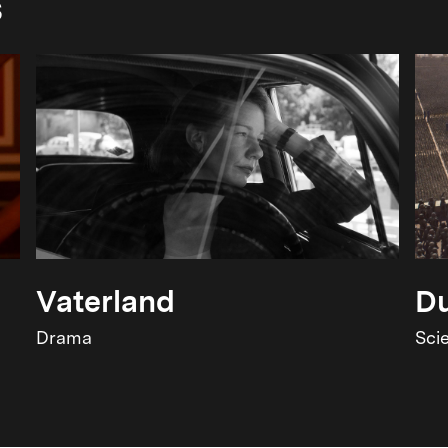
s
Vaterland
Du
Drama
Sci