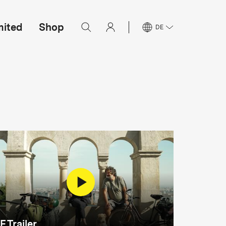
mited
Shop
DE
F Trailer