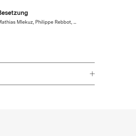
Besetzung
athias Mlekuz, Philippe Rebbot, ...
Jahr
2026
Genre
Komödie, Drama