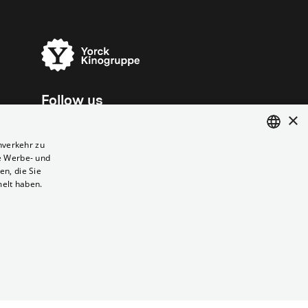
Follow us
×
nverkehr zu
e Werbe- und
ENGLISH
n, die Sie
GERMAN
melt haben.
Vertrag kündigen
Datenschutz
Cookies