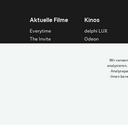
Aktuelle Filme
Kinos
Everytime
delphi LUX
The Invite
Odeon
Die Odyssee
Filmtheater am
Friedrichshain
Spider-Man: Brand New
Wir verwen
Day
Passage
analysieren
Nightborn
Rollberg
Analysepa
ihnen bere
Der Klang der Stradivari
Kant Kino
Alle zeigen
Alle zeigen
© Yorck-Kino GmbH
Auf zwei Rädern | Yorck Kinos Berlin