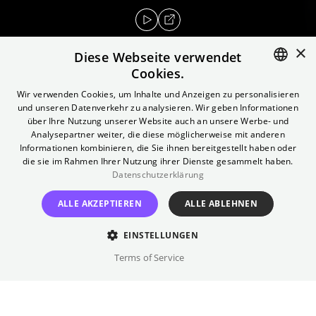
×
Diese Webseite verwendet
Cookies.
ENGLISH
Wir verwenden Cookies, um Inhalte und Anzeigen zu personalisieren
Bärbel Bohley war Künstlerin und
und unseren Datenverkehr zu analysieren. Wir geben Informationen
GERMAN
Bürgerrechtlerin in der DDR, bis sie 1988 in
über Ihre Nutzung unserer Website auch an unsere Werbe- und
Analysepartner weiter, die diese möglicherweise mit anderen
die BRD abgeschoben wurde. Ein halbes Jahr
Informationen kombinieren, die Sie ihnen bereitgestellt haben oder
reiste sie, traf europäische Politiker*innen
die sie im Rahmen Ihrer Nutzung ihrer Dienste gesammelt haben.
und Intellektuelle und führte über ihre
Datenschutzerklärung
Begegnungen und Erfahrungen Tagebuch.
ALLE AKZEPTIEREN
ALLE ABLEHNEN
Dann erkämpfte sie ihre Rückkehr in die DDR
und half bei der friedlichen Revolution. Die
EINSTELLUNGEN
Dokumentation folgt dem Tagebuch, lässt
Terms of Service
aber auch Weggefährten zu Wort kommen.
Regie