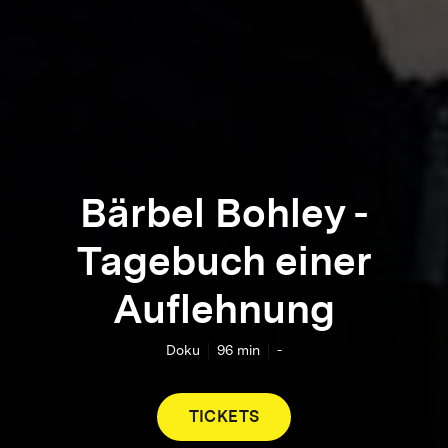
Bärbel Bohley -
Tagebuch einer
Auflehnung
Doku
96
min
-
TICKETS