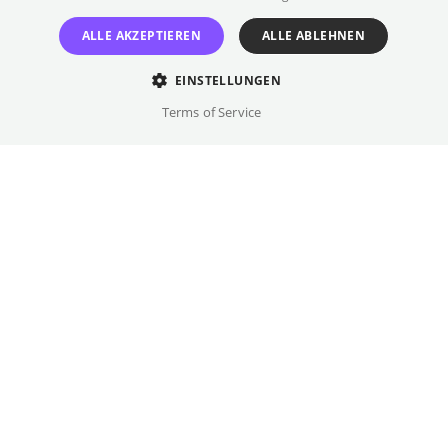
Gericht. Das Schicksal will es, daß Roxie kurz
ALLE AKZEPTIEREN
ALLE ABLEHNEN
darauf ebenfalls zur Mörderin wird. Als Star
und Starlet sich im Gefängnis treffen, wittert
EINSTELLUNGEN
Roxie ihre Chance.
Terms of Service
Regie
Rob Marshall
Besetzung
Renée Zellweger, Catherine Zeta-Jones, ...
Originalsprache(n)
Englisch
Details