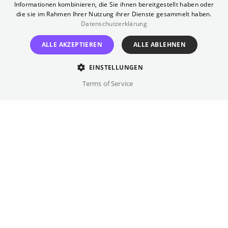
Informationen kombinieren, die Sie ihnen bereitgestellt haben oder
Konzentrationslagern und Gedenkstätten der
die sie im Rahmen Ihrer Nutzung ihrer Dienste gesammelt haben.
Shoah. Die in Israel für Schüler*innen übliche
Datenschutzerklärung
Reise konfrontiert sie mit einem Teil ihrer
ALLE AKZEPTIEREN
ALLE ABLEHNEN
Identität, mitunter auf sehr emotionale Weise.
Zugleich entwickeln sich wie auf jeder
EINSTELLUNGEN
Klassenfahrt Gruppendynamiken,
Terms of Service
Gefühlsverwirrungen und Konflikte des
Begehrens.
Regie
Asaf Saban
Besetzung
Yoav Bavly, Neomi Harari, ...
Originalsprache(n)
Englisch, Deutsch, Hebräisch, Polnisch