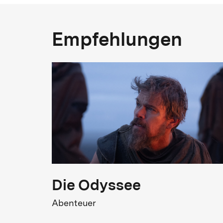
Land
Empfehlungen
Japan
Besetzung
Tamasaburo Bando, Go Kato, Tsutomu
F
Yamazaki
Originaltitel
夜叉ヶ池
1
Die Odyssee
Abenteuer