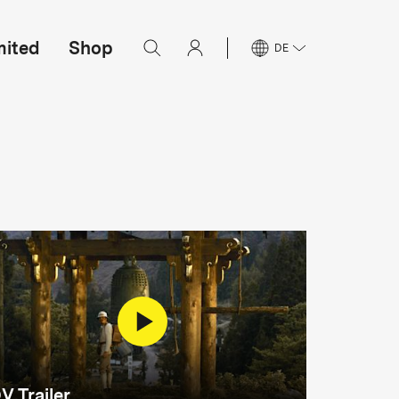
mited
Shop
DE
V Trailer