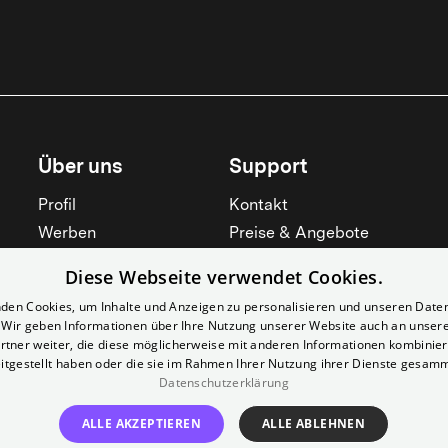
Über uns
Support
Profil
Kontakt
Werben
Preise & Angebote
Mieten
Hilfebereich
Diese Webseite verwendet Cookies.
Yorcker
Mitgliedschaft
den Cookies, um Inhalte und Anzeigen zu personalisieren und unseren Date
Jobs
Barrierefreiheit
. Wir geben Informationen über Ihre Nutzung unserer Website auch an unser
rtner weiter, die diese möglicherweise mit anderen Informationen kombiniere
Kino für Schulen
Widerruf erklären
itgestellt haben oder die sie im Rahmen Ihrer Nutzung ihrer Dienste gesam
Alle zeigen
Datenschutzerklärung
Alle zeigen
ALLE AKZEPTIEREN
ALLE ABLEHNEN