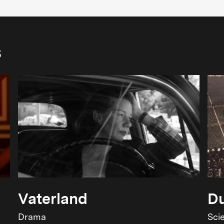
s
Vaterland
Du
Drama
Sci