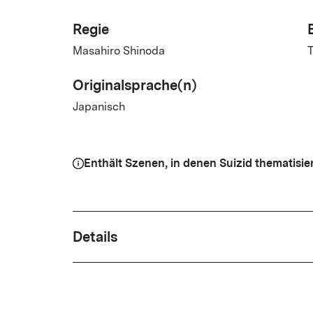
Regie
Masahiro Shinoda
T
Originalsprache(n)
Japanisch
Enthält Szenen, in denen Suizid thematisier
Details
Drehbuch
Haruhiko Mimura, Takeshi Tamura