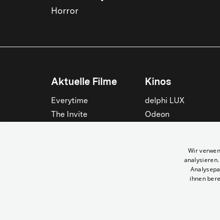
Horror
Aktuelle Filme
Kinos
Everytime
delphi LUX
The Invite
Odeon
Die Odyssee
Filmtheater am
Friedrichshain
Spider-Man: Brand New
Wir verwen
Day
Passage
analysieren
Nightborn
Rollberg
Analysepa
ihnen bere
Der Klang der Stradivari
Kant Kino
Alle zeigen
Alle zeigen