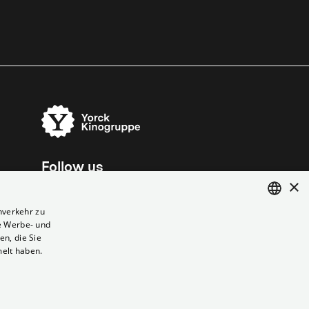
Follow us
×
nverkehr zu
e Werbe- und
ENGLISH
n, die Sie
GERMAN
melt haben.