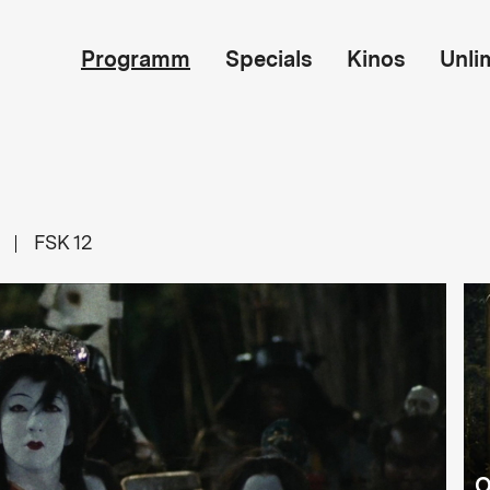
Programm
Specials
Kinos
Unli
FSK 12
O