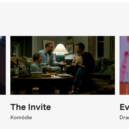
Genre
Abenteuer, Liebesgeschichte
FSK
SK 12
Kinostart
5.06.2023
The Invite
Ev
Komödie
Dr