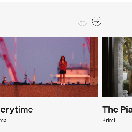
erytime
The Pi
ama
Krimi