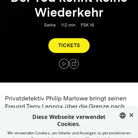
Wiederkehr
Satire
112
min
FSK 16
TICKETS
Privatdetektiv Philip Marlowe bringt seinen
Freund Terry Lennox über die Grenze nach
×
Mexiko. Wieder zuhause wird er von der
Diese Webseite verwendet
Polizei als vermeintlicher Fluchthelfer
Cookies.
verhaftet, denn Lennox soll seine Frau
ENGLISH
Wir verwenden Cookies, um Inhalte und Anzeigen zu personalisieren