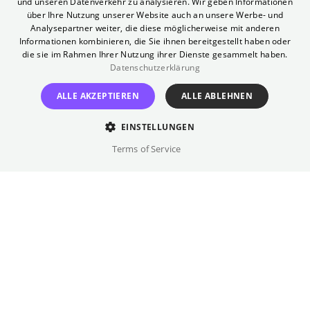
ermordet haben. Der Versuch, Lennox
und unseren Datenverkehr zu analysieren. Wir geben Informationen
GERMAN
über Ihre Nutzung unserer Website auch an unsere Werbe- und
Unschuld zu beweisen, wird durch dessen
Analysepartner weiter, die diese möglicherweise mit anderen
angeblichen Selbstmord nicht eben
Informationen kombinieren, die Sie ihnen bereitgestellt haben oder
die sie im Rahmen Ihrer Nutzung ihrer Dienste gesammelt haben.
erleichtert. Und je tiefer Marlowe in das
Datenschutzerklärung
mysteriöse Geschehen eindringt, desto mehr
gerät er selbst in Gefahr.
ALLE AKZEPTIEREN
ALLE ABLEHNEN
Regie
EINSTELLUNGEN
Robert Altman
Terms of Service
Besetzung
Elliott Gould, Nina van Pallandt, ...
Originalsprache(n)
Englisch, Spanisch
Verfügbare Fassungen
OmU