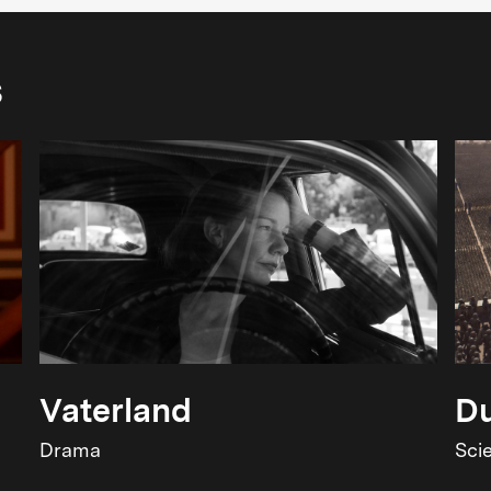
s
Vaterland
Du
Drama
Sci