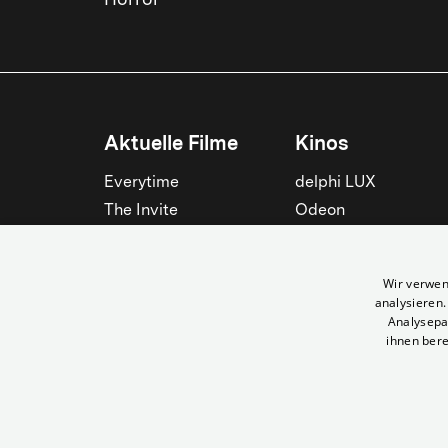
Horror
Aktuelle Filme
Kinos
Everytime
delphi LUX
The Invite
Odeon
Die Odyssee
Filmtheater am
Friedrichshain
Spider-Man: Brand New
Wir verwen
Day
Passage
analysieren
Nightborn
Rollberg
Analysepa
ihnen bere
Der Klang der Stradivari
Kant Kino
Alle zeigen
Alle zeigen