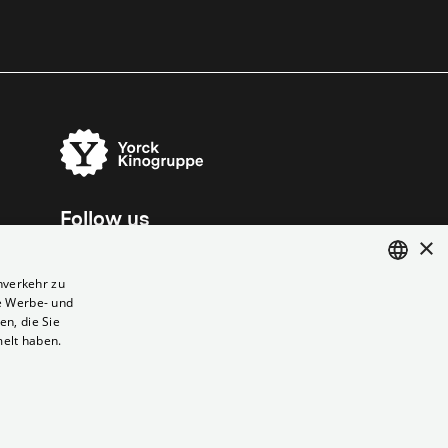
Follow us
×
nverkehr zu
e Werbe- und
ENGLISH
n, die Sie
GERMAN
melt haben.