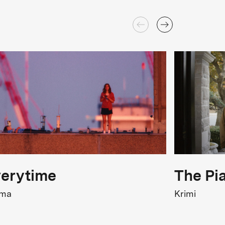
erytime
The Pi
ama
Krimi