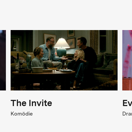
ren, um ihren Bruder zu retten. Es beginnt
FSK
st, wie es scheint.
SK 12
Kinostart
1.12.1986
The Invite
Ev
Komödie
Dr