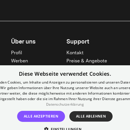
Über uns
Support
Profil
Kontakt
Werben
Preise & Angebote
Mieten
Hilfebereich
Diese Webseite verwendet Cookies.
Yorcker
Mitgliedschaft
den Cookies, um Inhalte und Anzeigen zu personalisieren und unseren Date
Jobs
Barrierefreiheit
. Wir geben Informationen über Ihre Nutzung unserer Website auch an unser
rtner weiter, die diese möglicherweise mit anderen Informationen kombiniere
Kino für Schulen
Widerruf erklären
itgestellt haben oder die sie im Rahmen Ihrer Nutzung ihrer Dienste gesam
Datenschutzerklärung
Alle zeigen
Alle zeigen
ALLE AKZEPTIEREN
ALLE ABLEHNEN
EINSTELLUNGEN