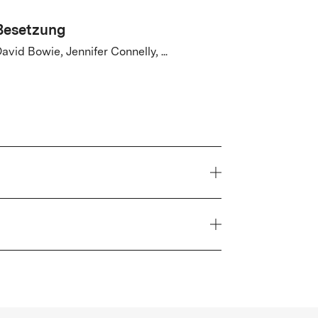
Besetzung
avid Bowie, Jennifer Connelly, ...
Jahr
1986
t sich oft in fantasievolle Welten. Eines
r einfach nicht zu quengeln aufhört. Sarah
Genre
 sollen das Baby holen. Als dieser Wunsch
Mystery
ben Sarah nur 13 Stunden, um das