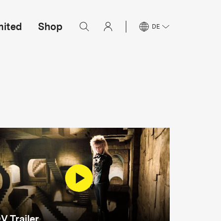
mited
Shop
DE
V Trailer