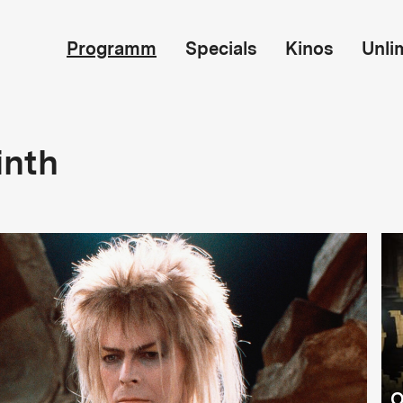
Programm
Specials
Kinos
Unli
inth
O