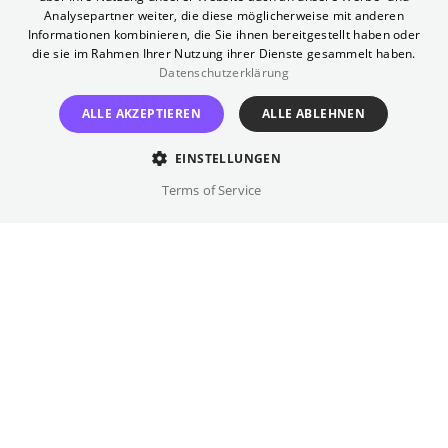
Analysepartner weiter, die diese möglicherweise mit anderen
schleicht sie sich davon, um die »Ewige
Informationen kombinieren, die Sie ihnen bereitgestellt haben oder
Stadt« kennen zu lernen. Am Abend schläft
die sie im Rahmen Ihrer Nutzung ihrer Dienste gesammelt haben.
sie völlig erschöpft inmitten antiker Ruinen
Datenschutzerklärung
ein. Dort gabelt sie der attraktive Journalist
ALLE AKZEPTIEREN
ALLE ABLEHNEN
Joe Bradley auf, der jedoch noch keine
Ahnung hat, wer da vor ihm liegt. Als er am
EINSTELLUNGEN
nächsten Morgen aufwacht und die
Terms of Service
Pressekonferenz der Prinzessin abgesagt
wird, dämmert ihm, welchen Vogel er da
gefangen hat …
Regie
William Wyler
Besetzung
Audrey Hepburn, Gregory Peck, ...
Originalsprache(n)