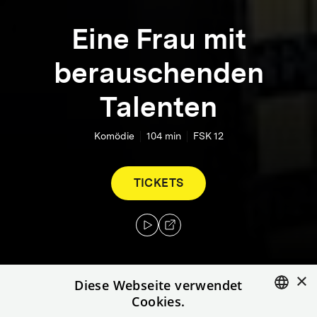
Eine Frau mit
berauschenden
Talenten
Komödie
104
min
FSK 12
TICKETS
×
Diese Webseite verwendet
Cookies.
Patience ist selbstbewusst, unabhängig und