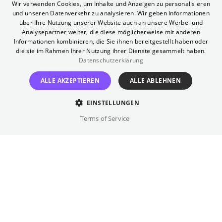
ENGLISH
Wir verwenden Cookies, um Inhalte und Anzeigen zu personalisieren
vor allem schlagfertig. Als Dolmetscherin im
und unseren Datenverkehr zu analysieren. Wir geben Informationen
Drogendezernat übersetzt sie abgehörte
GERMAN
über Ihre Nutzung unserer Website auch an unsere Werbe- und
Telefonate der Drogenszene und ist dafür
Analysepartner weiter, die diese möglicherweise mit anderen
Informationen kombinieren, die Sie ihnen bereitgestellt haben oder
massiv unterbezahlt. Als das kostspielige
die sie im Rahmen Ihrer Nutzung ihrer Dienste gesammelt haben.
Pflegeheim ihrer Mutter wegen unbezahlter
Datenschutzerklärung
Rechnungen droht, die alte Dame
ALLE AKZEPTIEREN
ALLE ABLEHNEN
auszuquartieren, gerät Patience unter
Handlungsdruck. Der Zufall will es, dass
EINSTELLUNGEN
gerade eine Drogenlieferung auf dem Weg
Terms of Service
nach Paris ist. Patience entscheidet sich
spontan gegen die Ehrlichkeit und sabotiert
die Beschlagnahmung der Drogen. In
Eigenregie fahndet sie nach dem
hochwertigen Hasch - und wird fündig.
Patience macht sich sofort fröhlich ans Werk
und zeigt sich von ihrer besten Seite: als
begnadete Verkäuferin mischt sie den Pariser