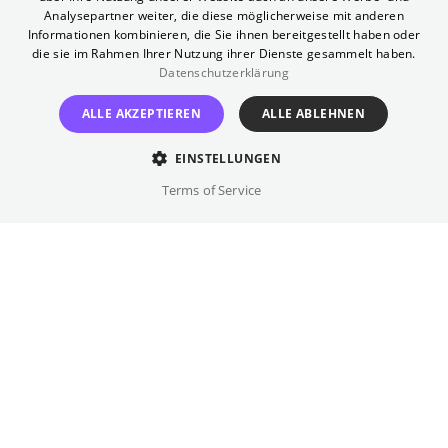
Analysepartner weiter, die diese möglicherweise mit anderen
ausgewählt und in die nächste Runde
Informationen kombinieren, die Sie ihnen bereitgestellt haben oder
geschickt. Nun geht es wieder ein Jahr auf
die sie im Rahmen Ihrer Nutzung ihrer Dienste gesammelt haben.
Tour durch Europa. Nächster Halt:
Datenschutzerklärung
INTERFILM. Die acht Filme im Wettbewerb
ALLE AKZEPTIEREN
ALLE ABLEHNEN
sind die Gewinnerfilme von Clermont-
Ferrand, Tampere FF, Go Short, Brussels
EINSTELLUNGEN
Short Film Festival, Curtas Vila do Conde,
Terms of Service
Alcine, INTERFILM Berlin und Short Waves.
Für welchen Film wird das Berliner Publikum
wohl abstimmen?
Regie
.
Besetzung
.
Originalsprache(n)