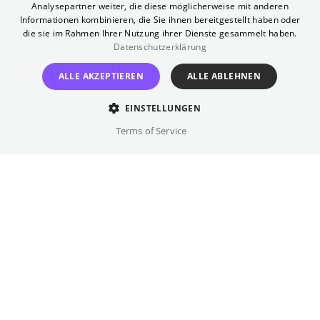
seine Lieblingsdarsteller auf eine irrwitzige
Analysepartner weiter, die diese möglicherweise mit anderen
Informationen kombinieren, die Sie ihnen bereitgestellt haben oder
Reise in einem total verrückten Flugzeug!
die sie im Rahmen Ihrer Nutzung ihrer Dienste gesammelt haben.
Datenschutzerklärung
Regie
ALLE AKZEPTIEREN
ALLE ABLEHNEN
Pedro Almodóvar
Besetzung
EINSTELLUNGEN
Antonio Banderas, Penélope Cruz, ...
Terms of Service
Originalsprache(n)
Spanisch
Details
Drehbuch
Galerie
Pedro Almodóvar