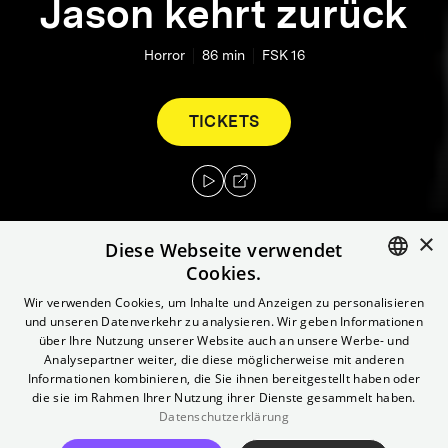
Jason kehrt zurück
Horror
86
min
FSK 16
TICKETS
×
Diese Webseite verwendet
Cookies.
Nach dem Mord an der verrückten Mrs.
ENGLISH
Wir verwenden Cookies, um Inhalte und Anzeigen zu personalisieren
Voorhees, die den Tod ihres Sohnes Jason
und unseren Datenverkehr zu analysieren. Wir geben Informationen
GERMAN
über Ihre Nutzung unserer Website auch an unsere Werbe- und
rächte, kann Alice wieder ruhig schlafen.
Analysepartner weiter, die diese möglicherweise mit anderen
Aber da gibt es noch ein kleines Problem:
Informationen kombinieren, die Sie ihnen bereitgestellt haben oder
Jason ist gar nicht im Crystal Lake ertrunken,
die sie im Rahmen Ihrer Nutzung ihrer Dienste gesammelt haben.
Datenschutzerklärung
sondern lebt die ganze Zeit in den Wäldern in