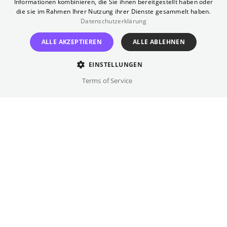
Informationen kombinieren, die Sie ihnen bereitgestellt haben oder
nun die Ermittlungen übernehmen müssen.
die sie im Rahmen Ihrer Nutzung ihrer Dienste gesammelt haben.
Datenschutzerklärung
Also folgen sie der Spur der Beweise und
machen menschliche Verdächtige ausfindig.
ALLE AKZEPTIEREN
ALLE ABLEHNEN
Dabei beweisen sie, dass auch Schafe
brillant darin sein können, Verbrechen
EINSTELLUNGEN
aufzuklären.
Terms of Service
Regie
Kyle Balda
Besetzung
Hugh Jackman, Emma Thompson, ...
Originalsprache(n)
Englisch
Verfügbare Fassungen
DF