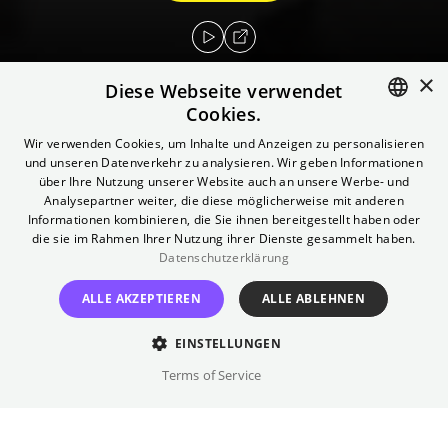
×
Diese Webseite verwendet
Cookies.
ENGLISH
Wir verwenden Cookies, um Inhalte und Anzeigen zu personalisieren
Die Kapitulation des deutschen Sozialismus
und unseren Datenverkehr zu analysieren. Wir geben Informationen
GERMAN
am 9. November 1989 war beiläufig erfolgt. In
über Ihre Nutzung unserer Website auch an unsere Werbe- und
Analysepartner weiter, die diese möglicherweise mit anderen
Form eines Reisegesetzes. In seinen neuen
Informationen kombinieren, die Sie ihnen bereitgestellt haben oder
Essay-Film wirft Andreas Goldstein einen
die sie im Rahmen Ihrer Nutzung ihrer Dienste gesammelt haben.
ungewöhnlichen Blick auf das Ende der DDR,
Datenschutzerklärung
den Mauerfall und die Jahre danach. Er
ALLE AKZEPTIEREN
ALLE ABLEHNEN
konfrontiert Erinnerung und Reflektion mit
selten gezeigten Bildern, des Ost- und
EINSTELLUNGEN
Westfernsehens. „Jede Gegenwart wird
Terms of Service
Geschichte und jede Geschichte ein
umkämpftes Gebiet. In jedem Kampf um die
Geschichte steckt der Kampf um die