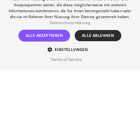
Analysepartner weiter, die diese möglicherweise mit anderen
erschöpft und einsam. Überwältigt von ihrem
Informationen kombinieren, die Sie ihnen bereitgestellt haben oder
mit Spannung erwarteten Comeback sucht
die sie im Rahmen Ihrer Nutzung ihrer Dienste gesammelt haben.
sie Zuflucht bei ihrer einstigen Freundin Sam,
Datenschutzerklärung
einer Designerin, die den ikonischen Stil von
ALLE AKZEPTIEREN
ALLE ABLEHNEN
Mother Mary zu Beginn ihrer Karriere geprägt
hat. Beide Frauen haben sich seit Jahren
EINSTELLUNGEN
nicht gesehen und der Bruch ihrer
Terms of Service
Freundschaft sitzt tief. Während das neue
Kostüm entsteht, kommen alte Wunden ans
Licht.
Regie
David Lowery
Besetzung
Anne Hathaway, Michaela Coel, ...
Originalsprache(n)