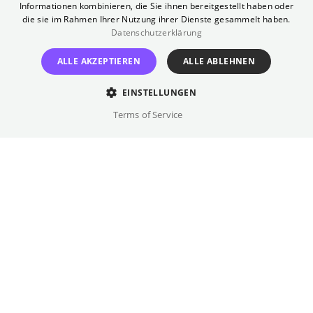
Informationen kombinieren, die Sie ihnen bereitgestellt haben oder
Messern und Gewehren schoss die
die sie im Rahmen Ihrer Nutzung ihrer Dienste gesammelt haben.
„Terroristin“ der Kunst auf Gemälde. In Céline
Datenschutzerklärung
Sallettes Film wird deutlich, welche Traumata
ALLE AKZEPTIEREN
ALLE ABLEHNEN
und Dämonen die junge Frau mit sich
herumtrug und wie diese in ihrer subversiven
EINSTELLUNGEN
Kunst zum Ausdruck kommen. Ein zutiefst
Terms of Service
bewegendes und kraftvolles filmisches
Porträt.
Regie
Céline Sallette
Besetzung
Charlotte Le Bon, Damien Bonnard, ...
Originalsprache(n)
Französisch