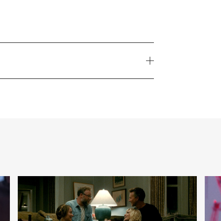
Jahr
1979
Genre
rama, Musikfilm
FSK
FSK 16