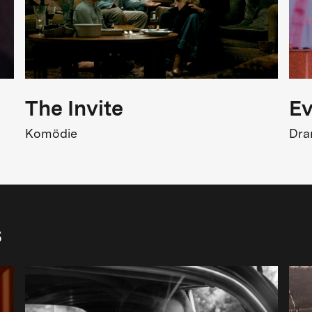
Kinostart
9.11.1979
The Invite
Ev
Komödie
Dr
s