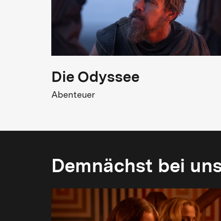
Wingett, Sting
Originaltitel
Quadrophenia
0
Die Odyssee
Abenteuer
Demnächst bei un