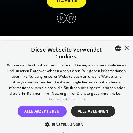
TICKETS
×
Diese Webseite verwendet
In einer Welt, in der die Menschheit
Cookies.
zugunsten des ewigen Lebens das Träumen
ENGLISH
Wir verwenden Cookies, um Inhalte und Anzeigen zu personalisieren
aufgegeben hat, begibt sich ein junger
und unseren Datenverkehr zu analysieren. Wir geben Informationen
GERMAN
Namenloser auf eine fantastische Odyssee
über Ihre Nutzung unserer Website auch an unsere Werbe- und
Analysepartner weiter, die diese möglicherweise mit anderen
durch Zeit und Raum, um die Träume vor dem
Informationen kombinieren, die Sie ihnen bereitgestellt haben oder
Vergessen zu bewahren.
die sie im Rahmen Ihrer Nutzung ihrer Dienste gesammelt haben.
Datenschutzerklärung
Regie
ALLE AKZEPTIEREN
ALLE ABLEHNEN
Bi Gan
Besetzung
EINSTELLUNGEN