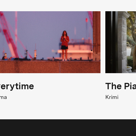
erytime
The Pi
ama
Krimi