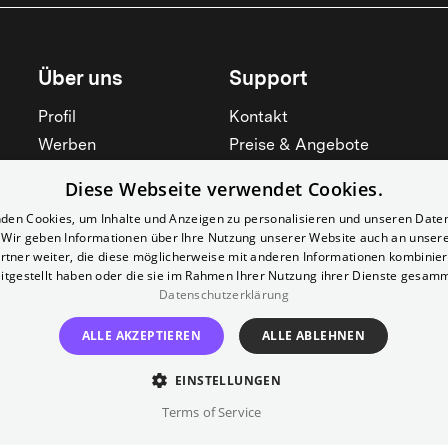
Über uns
Support
Profil
Kontakt
Werben
Preise & Angebote
Mieten
Hilfebereich
Diese Webseite verwendet Cookies.
Yorcker
Mitgliedschaft
den Cookies, um Inhalte und Anzeigen zu personalisieren und unseren Date
Jobs
Barrierefreiheit
. Wir geben Informationen über Ihre Nutzung unserer Website auch an unser
rtner weiter, die diese möglicherweise mit anderen Informationen kombiniere
Kino für Schulen
Widerruf erklären
itgestellt haben oder die sie im Rahmen Ihrer Nutzung ihrer Dienste gesam
Alle zeigen
Datenschutzerklärung
Alle zeigen
ALLE AKZEPTIEREN
ALLE ABLEHNEN
EINSTELLUNGEN
Terms of Service
Impressum
AGB