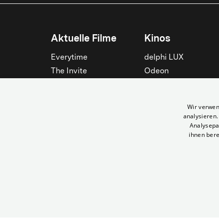
Aktuelle Filme
Kinos
Everytime
delphi LUX
The Invite
Odeon
Die Odyssee
Filmtheater am
Friedrichshain
Spider-Man: Brand New
Wir verwen
Day
Passage
analysieren
Nightborn
Rollberg
Analysepa
ihnen bere
Der Klang der Stradivari
Kant Kino
Alle zeigen
Alle zeigen
© Yorck-Kino GmbH