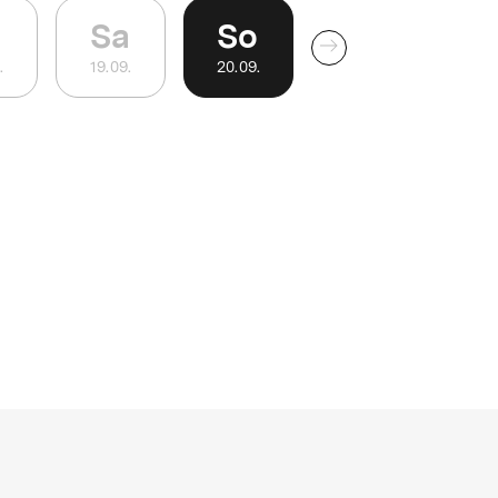
Sa
So
.
19
.
09
.
20
.
09
.