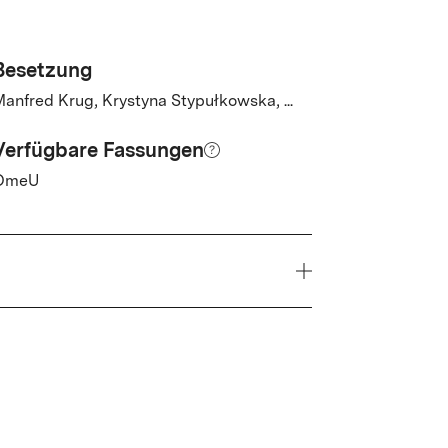
Besetzung
anfred Krug, Krystyna Stypułkowska, ...
Verfügbare Fassungen
OmeU
Jahr
1966
Genre