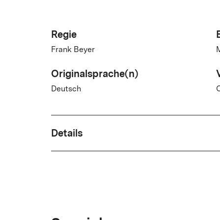
Regie
Frank Beyer
M
Originalsprache(n)
Deutsch
Details
Drehbuch
Karl Georg Egel
Land