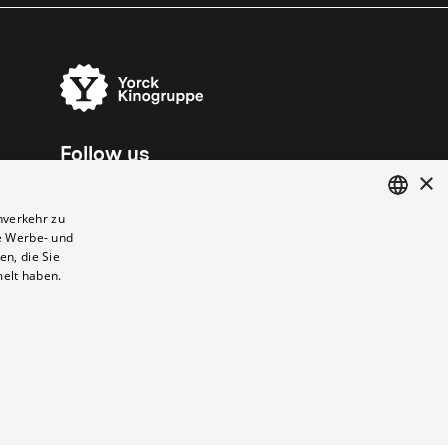
Follow us
×
nverkehr zu
e Werbe- und
ENGLISH
n, die Sie
GERMAN
melt haben.
Vertrag kündigen
Datenschutz
Cookies