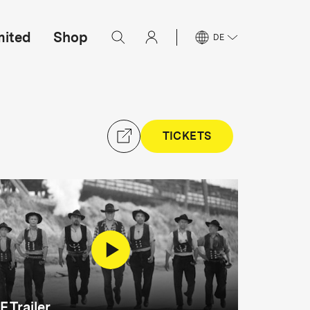
mited
Shop
DE
TICKETS
F Trailer