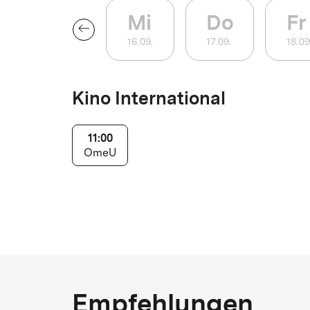
Mi
Do
Fr
16
.
09
.
17
.
09
.
18
.
09
Kino International
11:00
OmeU
Empfehlungen