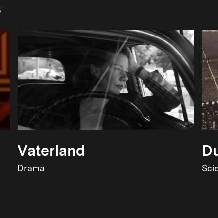
s
Vaterland
Du
Drama
Sci