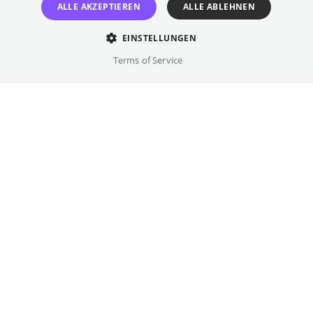
Verstand keine Gegensätze sein müssen –
ALLE AKZEPTIEREN
ALLE ABLEHNEN
eine zarte, kluge und humorvolle Erkundung
von Freiheit, Nähe und Selbstbestimmung.
EINSTELLUNGEN
Terms of Service
Regie
Tina Gharavi
Besetzung
Haley Bennett, Elyas M'Barek, ...
Originalsprache(n)
Englisch
Details
Drehbuch
Galerie
Virginia Woolf, Justine Waddell