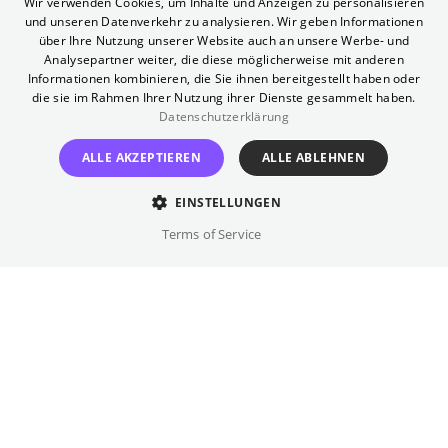
Wir verwenden Cookies, um Inhalte und Anzeigen zu personalisieren
Anfahrt
und unseren Datenverkehr zu analysieren. Wir geben Informationen
GERMAN
über Ihre Nutzung unserer Website auch an unsere Werbe- und
U-Bahn:
U8, U1, U3 Kottbusser Tor
Analysepartner weiter, die diese möglicherweise mit anderen
Bus:
M29, 140 (zugänglich)
Informationen kombinieren, die Sie ihnen bereitgestellt haben oder
die sie im Rahmen Ihrer Nutzung ihrer Dienste gesammelt haben.
Fahrradständer:
vor dem Kinoeingang
Datenschutzerklärung
Telefon (Gästeservice)
ALLE AKZEPTIEREN
ALLE ABLEHNEN
030 322 931 322
EINSTELLUNGEN
Terms of Service
Profil
Direkt am
Kotti
und im Herzen von Kreuzberg
Geschichte
liegt das Babylon Kreuzberg, eines der
beliebtesten Programmkinos der Stadt.
Geboren wird das Kino 1955 als
HELO
in den
Modernste Projektionstechnik und
Barrierefreiheit
Zugänglich
Ruinen eines Wohnhauses. Da es im
außergewöhnliche Filme in der Originalversion