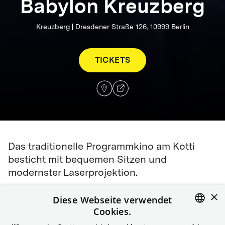
Babylon Kreuzberg
Kreuzberg | Dresdener Straße 126, 10999 Berlin
TICKETS
Das traditionelle Programmkino am Kotti
besticht mit bequemen Sitzen und
modernster Laserprojektion.
×
4K Laserprojektion in Saal 1
Diese Webseite verwendet
Cookies.
Neu: Alle Säle klimatisiert
ENGLISH